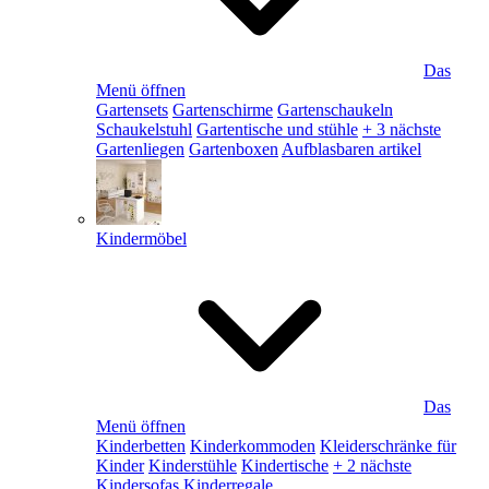
Das
Menü öffnen
Gartensets
Gartenschirme
Gartenschaukeln
Schaukelstuhl
Gartentische und stühle
+ 3 nächste
Gartenliegen
Gartenboxen
Aufblasbaren artikel
Kindermöbel
Das
Menü öffnen
Kinderbetten
Kinderkommoden
Kleiderschränke für
Kinder
Kinderstühle
Kindertische
+ 2 nächste
Kindersofas
Kinderregale