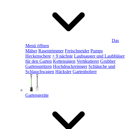
Das
Menü öffnen
Mäher
Rasentrimmer
Freischneider
Pumps
Heckenschere
+ 9 nächste
Laubsauger und Laubbläser
für den Garten
Kettensägen
Vertikutierer
Grubber
Gartenspritzen
Hochdruckreiniger
Schläuche und
Schlauchwagen
Häcksler
Gartenbohrer
Gartengeräte