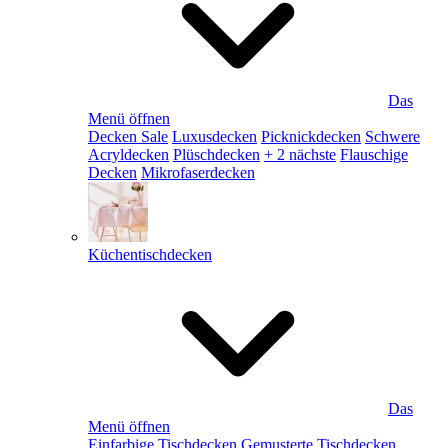
Das
Menü öffnen
Decken Sale
Luxusdecken
Picknickdecken
Schwere
Acryldecken
Plüschdecken
+ 2 nächste
Flauschige
Decken
Mikrofaserdecken
Küchentischdecken
Das
Menü öffnen
Einfarbige Tischdecken
Gemusterte Tischdecken