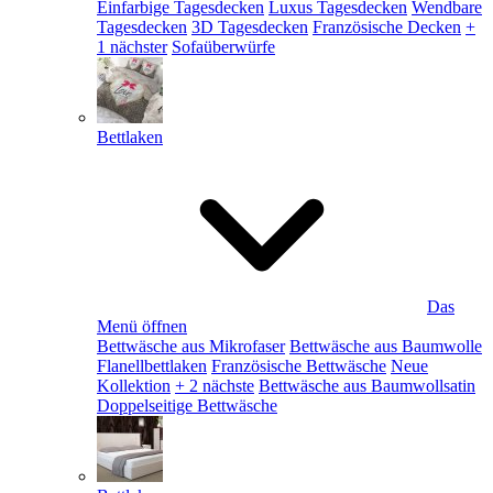
Einfarbige Tagesdecken
Luxus Tagesdecken
Wendbare
Tagesdecken
3D Tagesdecken
Französische Decken
+
1 nächster
Sofaüberwürfe
Bettlaken
Das
Menü öffnen
Bettwäsche aus Mikrofaser
Bettwäsche aus Baumwolle
Flanellbettlaken
Französische Bettwäsche
Neue
Kollektion
+ 2 nächste
Bettwäsche aus Baumwollsatin
Doppelseitige Bettwäsche