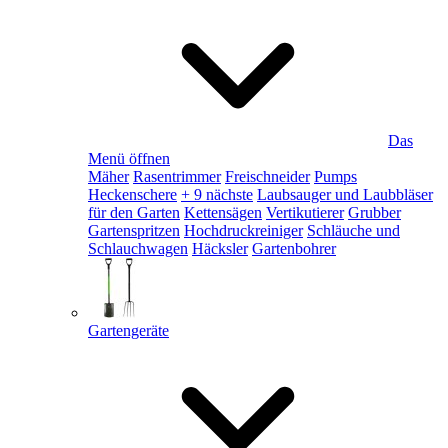
Das
Menü öffnen
Mäher
Rasentrimmer
Freischneider
Pumps
Heckenschere
+ 9 nächste
Laubsauger und Laubbläser
für den Garten
Kettensägen
Vertikutierer
Grubber
Gartenspritzen
Hochdruckreiniger
Schläuche und
Schlauchwagen
Häcksler
Gartenbohrer
Gartengeräte