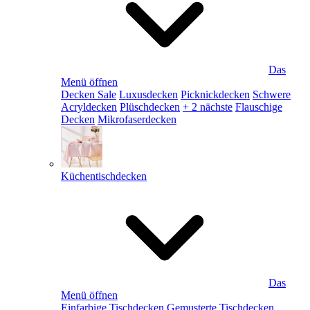
Das
Menü öffnen
Decken Sale
Luxusdecken
Picknickdecken
Schwere
Acryldecken
Plüschdecken
+ 2 nächste
Flauschige
Decken
Mikrofaserdecken
Küchentischdecken
Das
Menü öffnen
Einfarbige Tischdecken
Gemusterte Tischdecken