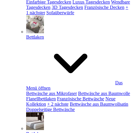
Einfarbige Tagesdecken
Luxus Tagesdecken
Wendbare
Tagesdecken
3D Tagesdecken
Französische Decken
+
1 nächster
Sofaüberwürfe
Bettlaken
Das
Menü öffnen
Bettwäsche aus Mikrofaser
Bettwäsche aus Baumwolle
Flanellbettlaken
Französische Bettwäsche
Neue
Kollektion
+ 2 nächste
Bettwäsche aus Baumwollsatin
Doppelseitige Bettwäsche