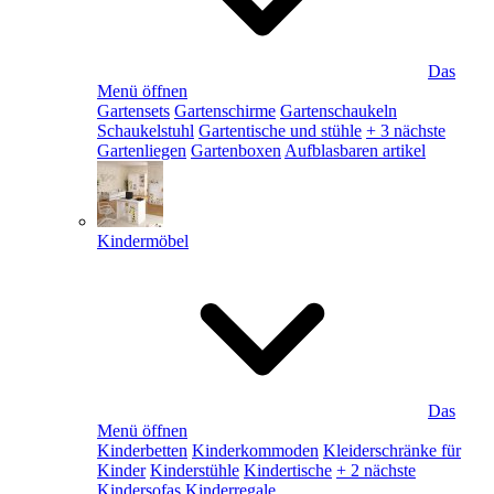
Das
Menü öffnen
Gartensets
Gartenschirme
Gartenschaukeln
Schaukelstuhl
Gartentische und stühle
+ 3 nächste
Gartenliegen
Gartenboxen
Aufblasbaren artikel
Kindermöbel
Das
Menü öffnen
Kinderbetten
Kinderkommoden
Kleiderschränke für
Kinder
Kinderstühle
Kindertische
+ 2 nächste
Kindersofas
Kinderregale