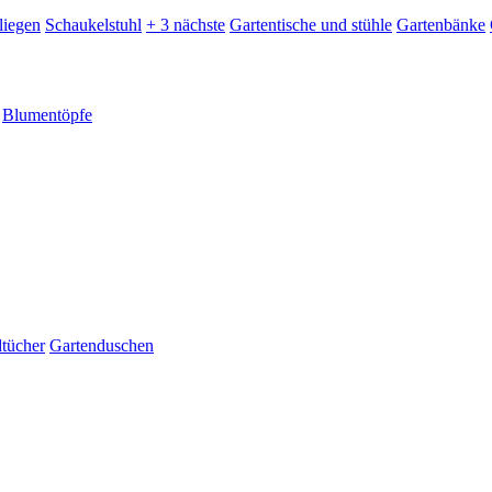
liegen
Schaukelstuhl
+ 3 nächste
Gartentische und stühle
Gartenbänke
Blumentöpfe
dtücher
Gartenduschen