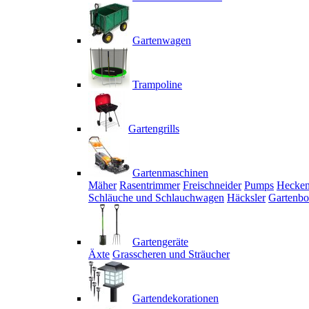
Gartenwagen
Trampoline
Gartengrills
Gartenmaschinen
Mäher
Rasentrimmer
Freischneider
Pumps
Hecken
Schläuche und Schlauchwagen
Häcksler
Gartenbo
Gartengeräte
Äxte
Grasscheren und Sträucher
Gartendekorationen