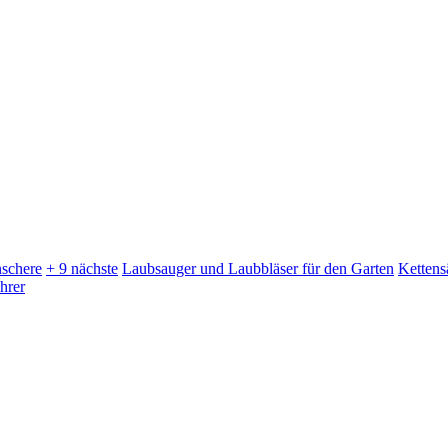
schere
+ 9 nächste
Laubsauger und Laubbläser für den Garten
Kettens
hrer