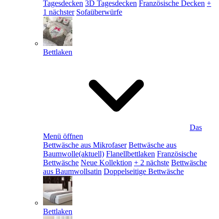
Tagesdecken
3D Tagesdecken
Französische Decken
+
1 nächster
Sofaüberwürfe
Bettlaken
Das
Menü öffnen
Bettwäsche aus Mikrofaser
Bettwäsche aus
Baumwolle
(aktuell)
Flanellbettlaken
Französische
Bettwäsche
Neue Kollektion
+ 2 nächste
Bettwäsche
aus Baumwollsatin
Doppelseitige Bettwäsche
Bettlaken