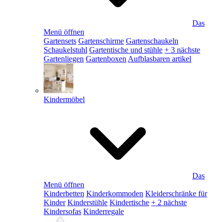
Das
Menü öffnen
Gartensets
Gartenschirme
Gartenschaukeln
Schaukelstuhl
Gartentische und stühle
+ 3 nächste
Gartenliegen
Gartenboxen
Aufblasbaren artikel
Kindermöbel
Das
Menü öffnen
Kinderbetten
Kinderkommoden
Kleiderschränke für
Kinder
Kinderstühle
Kindertische
+ 2 nächste
Kindersofas
Kinderregale