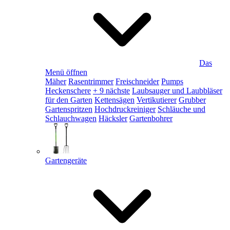
Das
Menü öffnen
Mäher
Rasentrimmer
Freischneider
Pumps
Heckenschere
+ 9 nächste
Laubsauger und Laubbläser
für den Garten
Kettensägen
Vertikutierer
Grubber
Gartenspritzen
Hochdruckreiniger
Schläuche und
Schlauchwagen
Häcksler
Gartenbohrer
Gartengeräte