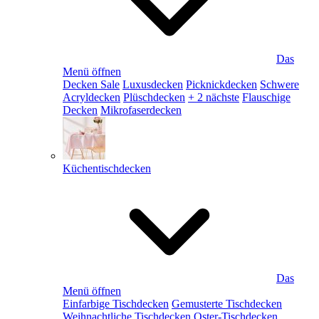
Das
Menü öffnen
Decken Sale
Luxusdecken
Picknickdecken
Schwere
Acryldecken
Plüschdecken
+ 2 nächste
Flauschige
Decken
Mikrofaserdecken
Küchentischdecken
Das
Menü öffnen
Einfarbige Tischdecken
Gemusterte Tischdecken
Weihnachtliche Tischdecken
Oster-Tischdecken