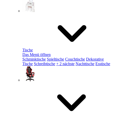
Tische
Das Menü öffnen
Schminktische
Spieltische
Couchtische
Dekorative
Tische
Schreibtische
+ 2 nächste
Nachttische
Esstische