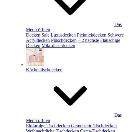
Das
Menü öffnen
Decken Sale
Luxusdecken
Picknickdecken
Schwere
Acryldecken
Plüschdecken
+ 2 nächste
Flauschige
Decken
Mikrofaserdecken
Küchentischdecken
Das
Menü öffnen
Einfarbige Tischdecken
Gemusterte Tischdecken
Weihnachtliche Tischdecken
Oster-Tischdecken