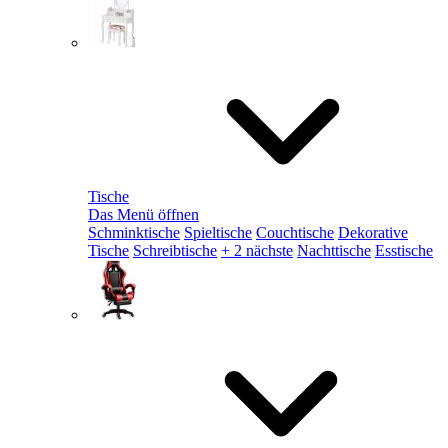
Tische
Das Menü öffnen
Schminktische
Spieltische
Couchtische
Dekorative
Tische
Schreibtische
+ 2 nächste
Nachttische
Esstische