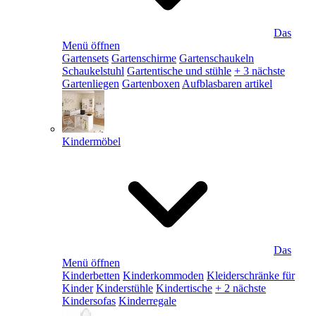
Das
Menü öffnen
Gartensets
Gartenschirme
Gartenschaukeln
Schaukelstuhl
Gartentische und stühle
+ 3 nächste
Gartenliegen
Gartenboxen
Aufblasbaren artikel
Kindermöbel
Das
Menü öffnen
Kinderbetten
Kinderkommoden
Kleiderschränke für
Kinder
Kinderstühle
Kindertische
+ 2 nächste
Kindersofas
Kinderregale