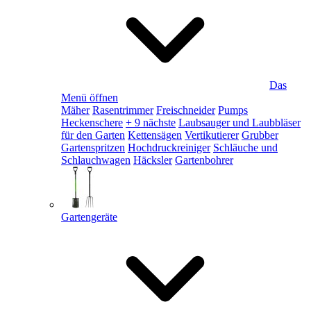
Das
Menü öffnen
Mäher
Rasentrimmer
Freischneider
Pumps
Heckenschere
+ 9 nächste
Laubsauger und Laubbläser
für den Garten
Kettensägen
Vertikutierer
Grubber
Gartenspritzen
Hochdruckreiniger
Schläuche und
Schlauchwagen
Häcksler
Gartenbohrer
Gartengeräte