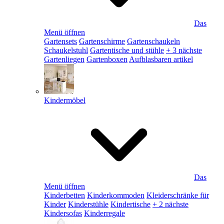
Das
Menü öffnen
Gartensets
Gartenschirme
Gartenschaukeln
Schaukelstuhl
Gartentische und stühle
+ 3 nächste
Gartenliegen
Gartenboxen
Aufblasbaren artikel
Kindermöbel
Das
Menü öffnen
Kinderbetten
Kinderkommoden
Kleiderschränke für
Kinder
Kinderstühle
Kindertische
+ 2 nächste
Kindersofas
Kinderregale