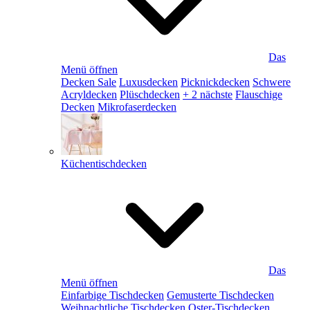
Das
Menü öffnen
Decken Sale
Luxusdecken
Picknickdecken
Schwere
Acryldecken
Plüschdecken
+ 2 nächste
Flauschige
Decken
Mikrofaserdecken
Küchentischdecken
Das
Menü öffnen
Einfarbige Tischdecken
Gemusterte Tischdecken
Weihnachtliche Tischdecken
Oster-Tischdecken