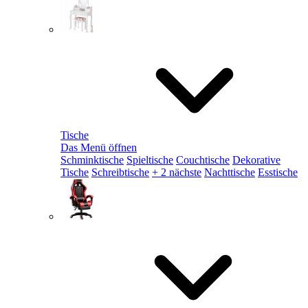
Tische
Das Menü öffnen
Schminktische
Spieltische
Couchtische
Dekorative
Tische
Schreibtische
+ 2 nächste
Nachttische
Esstische