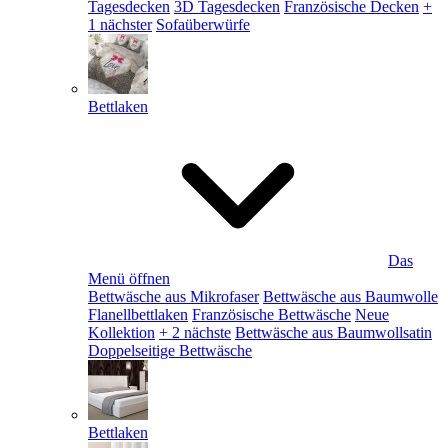
Tagesdecken
3D Tagesdecken
Französische Decken
+
1 nächster
Sofaüberwürfe
Bettlaken
Das
Menü öffnen
Bettwäsche aus Mikrofaser
Bettwäsche aus Baumwolle
Flanellbettlaken
Französische Bettwäsche
Neue
Kollektion
+ 2 nächste
Bettwäsche aus Baumwollsatin
Doppelseitige Bettwäsche
Bettlaken