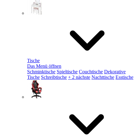
Tische
Das Menü öffnen
Schminktische
Spieltische
Couchtische
Dekorative
Tische
Schreibtische
+ 2 nächste
Nachttische
Esstische