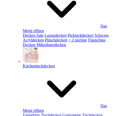
Das
Menü öffnen
Decken Sale
Luxusdecken
Picknickdecken
Schwere
Acryldecken
Plüschdecken
+ 2 nächste
Flauschige
Decken
Mikrofaserdecken
Küchentischdecken
Das
Menü öffnen
Einfarbige Tischdecken
Gemusterte Tischdecken