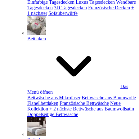
Einfarbige Tagesdecken
Luxus Tagesdecken
Wendbare
Tagesdecken
3D Tagesdecken
Französische Decken
+
1 nächster
Sofaüberwürfe
Bettlaken
Das
Menü öffnen
Bettwäsche aus Mikrofaser
Bettwäsche aus Baumwolle
Flanellbettlaken
Französische Bettwäsche
Neue
Kollektion
+ 2 nächste
Bettwäsche aus Baumwollsatin
Doppelseitige Bettwäsche