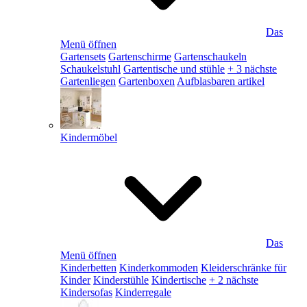
Das
Menü öffnen
Gartensets
Gartenschirme
Gartenschaukeln
Schaukelstuhl
Gartentische und stühle
+ 3 nächste
Gartenliegen
Gartenboxen
Aufblasbaren artikel
Kindermöbel
Das
Menü öffnen
Kinderbetten
Kinderkommoden
Kleiderschränke für
Kinder
Kinderstühle
Kindertische
+ 2 nächste
Kindersofas
Kinderregale