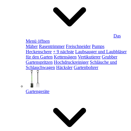
Das
Menü öffnen
Mäher
Rasentrimmer
Freischneider
Pumps
Heckenschere
+ 9 nächste
Laubsauger und Laubbläser
für den Garten
Kettensägen
Vertikutierer
Grubber
Gartenspritzen
Hochdruckreiniger
Schläuche und
Schlauchwagen
Häcksler
Gartenbohrer
Gartengeräte