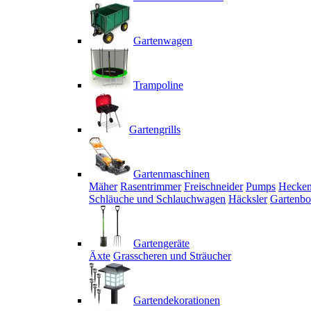
Gartenwagen
Trampoline
Gartengrills
Gartenmaschinen
Mäher
Rasentrimmer
Freischneider
Pumps
Hecken
Schläuche und Schlauchwagen
Häcksler
Gartenbo
Gartengeräte
Äxte
Grasscheren und Sträucher
Gartendekorationen