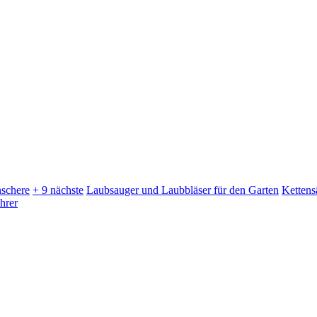
schere
+ 9 nächste
Laubsauger und Laubbläser für den Garten
Kettens
hrer