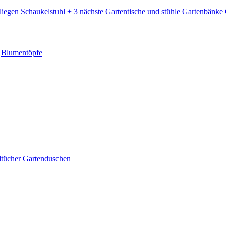
liegen
Schaukelstuhl
+ 3 nächste
Gartentische und stühle
Gartenbänke
Blumentöpfe
dtücher
Gartenduschen