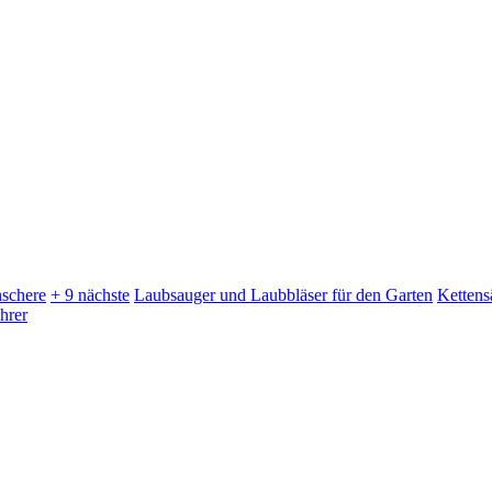
schere
+ 9 nächste
Laubsauger und Laubbläser für den Garten
Kettens
hrer