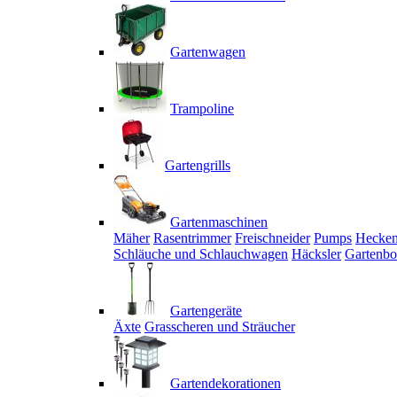
Gartenwagen
Trampoline
Gartengrills
Gartenmaschinen
Mäher
Rasentrimmer
Freischneider
Pumps
Hecken
Schläuche und Schlauchwagen
Häcksler
Gartenbo
Gartengeräte
Äxte
Grasscheren und Sträucher
Gartendekorationen