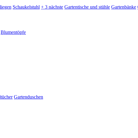
liegen
Schaukelstuhl
+ 3 nächste
Gartentische und stühle
Gartenbänke
Blumentöpfe
dtücher
Gartenduschen