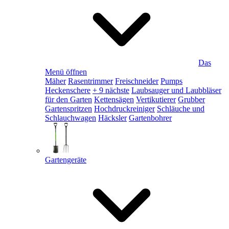
Das
Menü öffnen
Mäher
Rasentrimmer
Freischneider
Pumps
Heckenschere
+ 9 nächste
Laubsauger und Laubbläser
für den Garten
Kettensägen
Vertikutierer
Grubber
Gartenspritzen
Hochdruckreiniger
Schläuche und
Schlauchwagen
Häcksler
Gartenbohrer
Gartengeräte