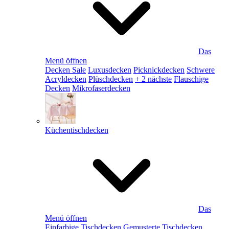
Das
Menü öffnen
Decken Sale
Luxusdecken
Picknickdecken
Schwere
Acryldecken
Plüschdecken
+ 2 nächste
Flauschige
Decken
Mikrofaserdecken
Küchentischdecken
Das
Menü öffnen
Einfarbige Tischdecken
Gemusterte Tischdecken