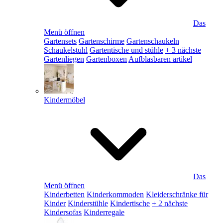
Das
Menü öffnen
Gartensets
Gartenschirme
Gartenschaukeln
Schaukelstuhl
Gartentische und stühle
+ 3 nächste
Gartenliegen
Gartenboxen
Aufblasbaren artikel
Kindermöbel
Das
Menü öffnen
Kinderbetten
Kinderkommoden
Kleiderschränke für
Kinder
Kinderstühle
Kindertische
+ 2 nächste
Kindersofas
Kinderregale