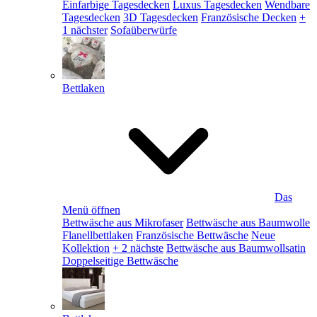
Einfarbige Tagesdecken
Luxus Tagesdecken
Wendbare
Tagesdecken
3D Tagesdecken
Französische Decken
+
1 nächster
Sofaüberwürfe
Bettlaken
Das
Menü öffnen
Bettwäsche aus Mikrofaser
Bettwäsche aus Baumwolle
Flanellbettlaken
Französische Bettwäsche
Neue
Kollektion
+ 2 nächste
Bettwäsche aus Baumwollsatin
Doppelseitige Bettwäsche