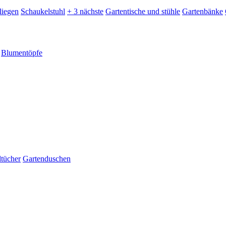
liegen
Schaukelstuhl
+ 3 nächste
Gartentische und stühle
Gartenbänke
Blumentöpfe
dtücher
Gartenduschen