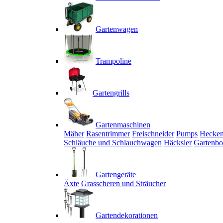
Gartenwagen
Trampoline
Gartengrills
Gartenmaschinen
Mäher
Rasentrimmer
Freischneider
Pumps
Hecken
Schläuche und Schlauchwagen
Häcksler
Gartenbo
Gartengeräte
Äxte
Grasscheren und Sträucher
Gartendekorationen