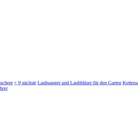
schere
+ 9 nächste
Laubsauger und Laubbläser für den Garten
Kettens
hrer