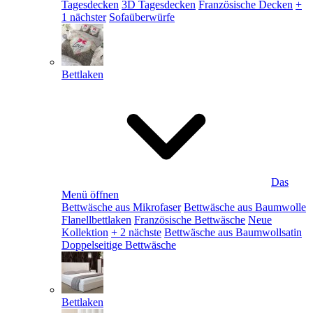
Tagesdecken
3D Tagesdecken
Französische Decken
+
1 nächster
Sofaüberwürfe
Bettlaken
Das
Menü öffnen
Bettwäsche aus Mikrofaser
Bettwäsche aus Baumwolle
Flanellbettlaken
Französische Bettwäsche
Neue
Kollektion
+ 2 nächste
Bettwäsche aus Baumwollsatin
Doppelseitige Bettwäsche
Bettlaken