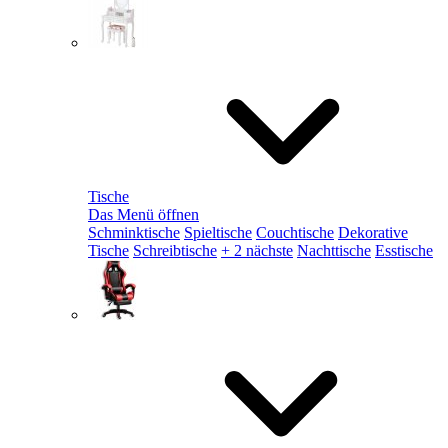
Tische
Das Menü öffnen
Schminktische
Spieltische
Couchtische
Dekorative
Tische
Schreibtische
+ 2 nächste
Nachttische
Esstische