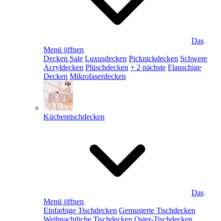
Das
Menü öffnen
Decken Sale
Luxusdecken
Picknickdecken
Schwere
Acryldecken
Plüschdecken
+ 2 nächste
Flauschige
Decken
Mikrofaserdecken
Küchentischdecken
Das
Menü öffnen
Einfarbige Tischdecken
Gemusterte Tischdecken
Weihnachtliche Tischdecken
Oster-Tischdecken