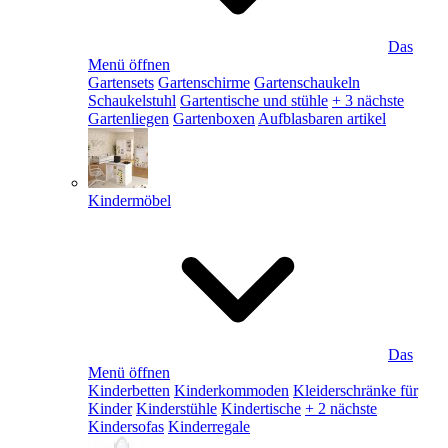
Das
Menü öffnen
Gartensets
Gartenschirme
Gartenschaukeln
Schaukelstuhl
Gartentische und stühle
+ 3 nächste
Gartenliegen
Gartenboxen
Aufblasbaren artikel
Kindermöbel
Das
Menü öffnen
Kinderbetten
Kinderkommoden
Kleiderschränke für
Kinder
Kinderstühle
Kindertische
+ 2 nächste
Kindersofas
Kinderregale