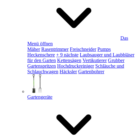
Das
Menü öffnen
Mäher
Rasentrimmer
Freischneider
Pumps
Heckenschere
+ 9 nächste
Laubsauger und Laubbläser
für den Garten
Kettensägen
Vertikutierer
Grubber
Gartenspritzen
Hochdruckreiniger
Schläuche und
Schlauchwagen
Häcksler
Gartenbohrer
Gartengeräte