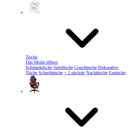
Tische
Das Menü öffnen
Schminktische
Spieltische
Couchtische
Dekorative
Tische
Schreibtische
+ 2 nächste
Nachttische
Esstische