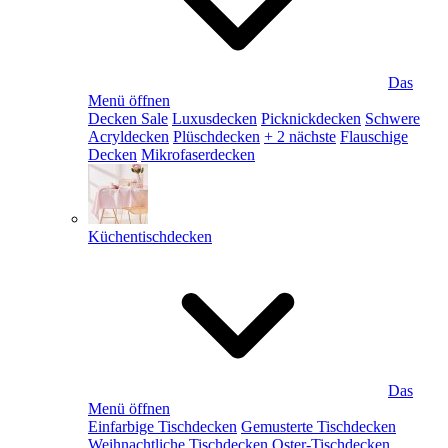
Das
Menü öffnen
Decken Sale
Luxusdecken
Picknickdecken
Schwere
Acryldecken
Plüschdecken
+ 2 nächste
Flauschige
Decken
Mikrofaserdecken
Küchentischdecken
Das
Menü öffnen
Einfarbige Tischdecken
Gemusterte Tischdecken
Weihnachtliche Tischdecken
Oster-Tischdecken