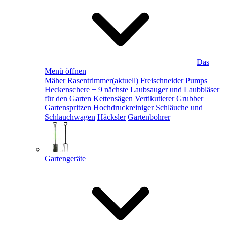
Das
Menü öffnen
Mäher
Rasentrimmer
(aktuell)
Freischneider
Pumps
Heckenschere
+ 9 nächste
Laubsauger und Laubbläser
für den Garten
Kettensägen
Vertikutierer
Grubber
Gartenspritzen
Hochdruckreiniger
Schläuche und
Schlauchwagen
Häcksler
Gartenbohrer
Gartengeräte