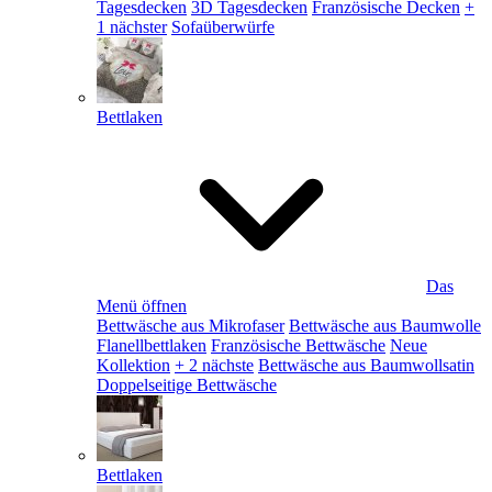
Tagesdecken
3D Tagesdecken
Französische Decken
+
1 nächster
Sofaüberwürfe
Bettlaken
Das
Menü öffnen
Bettwäsche aus Mikrofaser
Bettwäsche aus Baumwolle
Flanellbettlaken
Französische Bettwäsche
Neue
Kollektion
+ 2 nächste
Bettwäsche aus Baumwollsatin
Doppelseitige Bettwäsche
Bettlaken