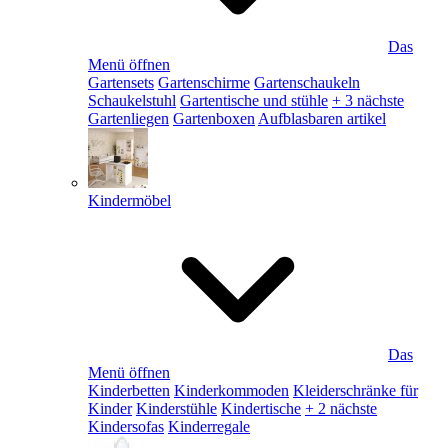
Das
Menü öffnen
Gartensets
Gartenschirme
Gartenschaukeln
Schaukelstuhl
Gartentische und stühle
+ 3 nächste
Gartenliegen
Gartenboxen
Aufblasbaren artikel
Kindermöbel
Das
Menü öffnen
Kinderbetten
Kinderkommoden
Kleiderschränke für
Kinder
Kinderstühle
Kindertische
+ 2 nächste
Kindersofas
Kinderregale