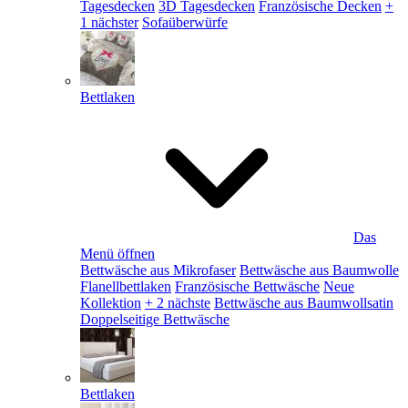
Tagesdecken
3D Tagesdecken
Französische Decken
+
1 nächster
Sofaüberwürfe
Bettlaken
Das
Menü öffnen
Bettwäsche aus Mikrofaser
Bettwäsche aus Baumwolle
Flanellbettlaken
Französische Bettwäsche
Neue
Kollektion
+ 2 nächste
Bettwäsche aus Baumwollsatin
Doppelseitige Bettwäsche
Bettlaken