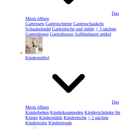
Das
Menü öffnen
Gartensets
Gartenschirme
Gartenschaukeln
Schaukelstuhl
Gartentische und stühle
+ 3 nächste
Gartenliegen
Gartenboxen
Aufblasbaren artikel
Kindermöbel
Das
Menü öffnen
Kinderbetten
Kinderkommoden
Kleiderschränke für
Kinder
Kinderstühle
Kindertische
+ 2 nächste
Kindersofas
Kinderregale