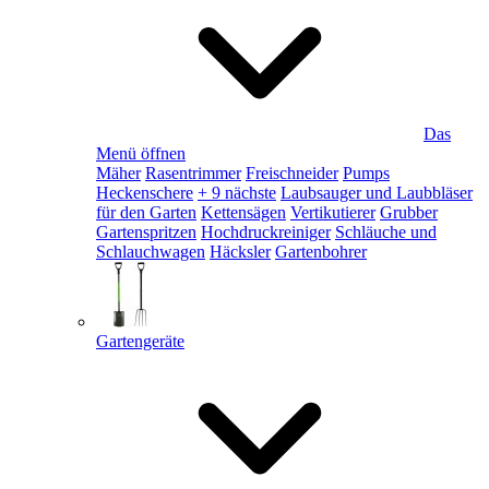
Das
Menü öffnen
Mäher
Rasentrimmer
Freischneider
Pumps
Heckenschere
+ 9 nächste
Laubsauger und Laubbläser
für den Garten
Kettensägen
Vertikutierer
Grubber
Gartenspritzen
Hochdruckreiniger
Schläuche und
Schlauchwagen
Häcksler
Gartenbohrer
Gartengeräte