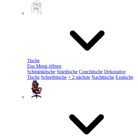
Tische
Das Menü öffnen
Schminktische
Spieltische
Couchtische
Dekorative
Tische
Schreibtische
+ 2 nächste
Nachttische
Esstische