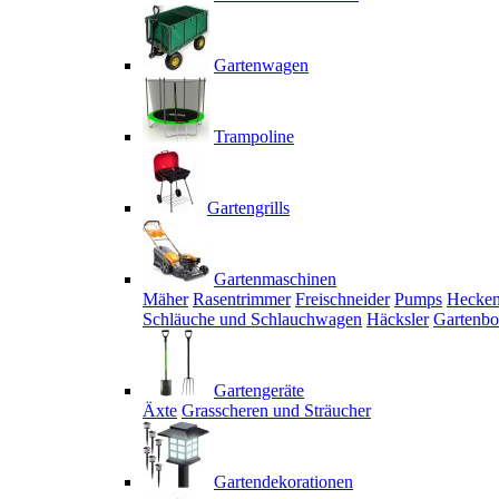
Gartenwagen
Trampoline
Gartengrills
Gartenmaschinen
Mäher
Rasentrimmer
Freischneider
Pumps
Hecken
Schläuche und Schlauchwagen
Häcksler
Gartenbo
Gartengeräte
Äxte
Grasscheren und Sträucher
Gartendekorationen