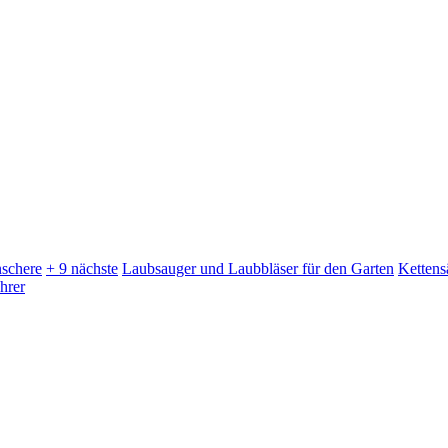
schere
+ 9 nächste
Laubsauger und Laubbläser für den Garten
Kettens
hrer