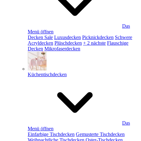
Das
Menü öffnen
Decken Sale
Luxusdecken
Picknickdecken
Schwere
Acryldecken
Plüschdecken
+ 2 nächste
Flauschige
Decken
Mikrofaserdecken
Küchentischdecken
Das
Menü öffnen
Einfarbige Tischdecken
Gemusterte Tischdecken
Weihnachtliche Tischdecken
Oster-Tischdecken