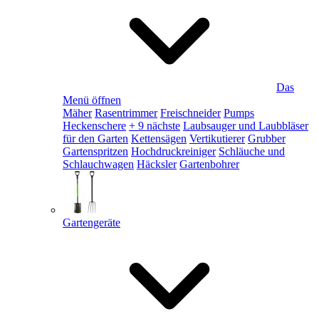
Das
Menü öffnen
Mäher
Rasentrimmer
Freischneider
Pumps
Heckenschere
+ 9 nächste
Laubsauger und Laubbläser
für den Garten
Kettensägen
Vertikutierer
Grubber
Gartenspritzen
Hochdruckreiniger
Schläuche und
Schlauchwagen
Häcksler
Gartenbohrer
Gartengeräte