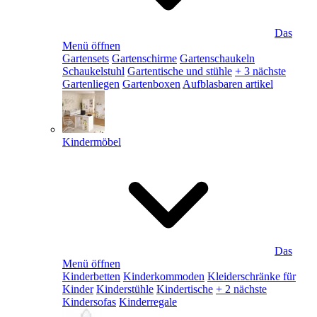
Das
Menü öffnen
Gartensets
Gartenschirme
Gartenschaukeln
Schaukelstuhl
Gartentische und stühle
+ 3 nächste
Gartenliegen
Gartenboxen
Aufblasbaren artikel
Kindermöbel
Das
Menü öffnen
Kinderbetten
Kinderkommoden
Kleiderschränke für
Kinder
Kinderstühle
Kindertische
+ 2 nächste
Kindersofas
Kinderregale