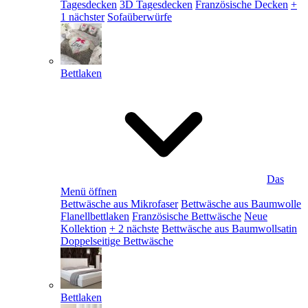
Tagesdecken
3D Tagesdecken
Französische Decken
+
1 nächster
Sofaüberwürfe
Bettlaken
Das
Menü öffnen
Bettwäsche aus Mikrofaser
Bettwäsche aus Baumwolle
Flanellbettlaken
Französische Bettwäsche
Neue
Kollektion
+ 2 nächste
Bettwäsche aus Baumwollsatin
Doppelseitige Bettwäsche
Bettlaken