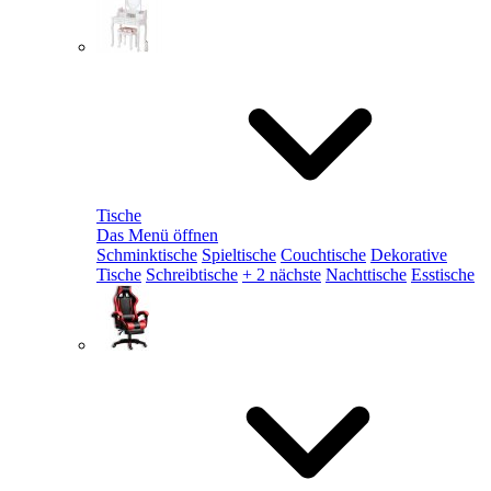
Tische
Das Menü öffnen
Schminktische
Spieltische
Couchtische
Dekorative
Tische
Schreibtische
+ 2 nächste
Nachttische
Esstische