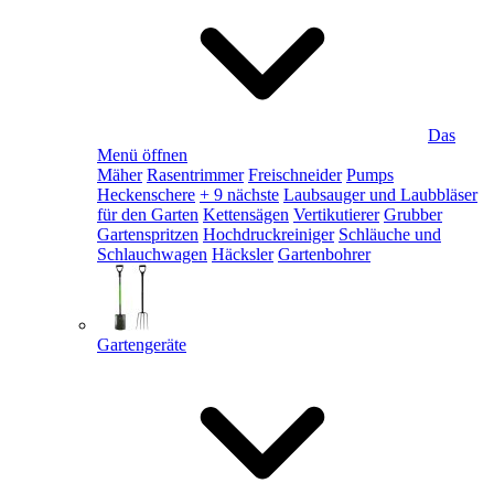
Das
Menü öffnen
Mäher
Rasentrimmer
Freischneider
Pumps
Heckenschere
+ 9 nächste
Laubsauger und Laubbläser
für den Garten
Kettensägen
Vertikutierer
Grubber
Gartenspritzen
Hochdruckreiniger
Schläuche und
Schlauchwagen
Häcksler
Gartenbohrer
Gartengeräte