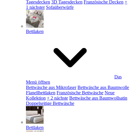
Tagesdecken
3D Tagesdecken
Französische Decken
+
1 nächster
Sofaüberwürfe
Bettlaken
Das
Menü öffnen
Bettwäsche aus Mikrofaser
Bettwäsche aus Baumwolle
Flanellbettlaken
Französische Bettwäsche
Neue
Kollektion
+ 2 nächste
Bettwäsche aus Baumwollsatin
Doppelseitige Bettwäsche
Bettlaken