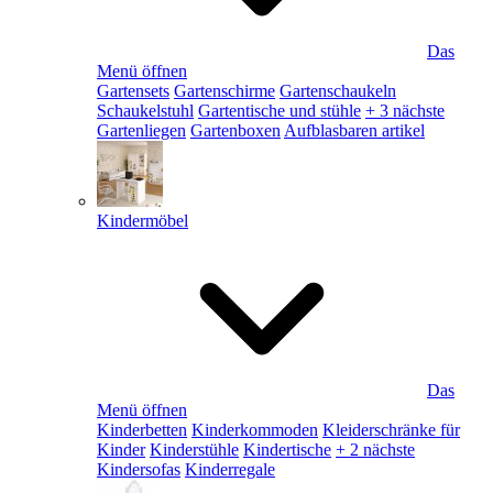
Das
Menü öffnen
Gartensets
Gartenschirme
Gartenschaukeln
Schaukelstuhl
Gartentische und stühle
+ 3 nächste
Gartenliegen
Gartenboxen
Aufblasbaren artikel
Kindermöbel
Das
Menü öffnen
Kinderbetten
Kinderkommoden
Kleiderschränke für
Kinder
Kinderstühle
Kindertische
+ 2 nächste
Kindersofas
Kinderregale