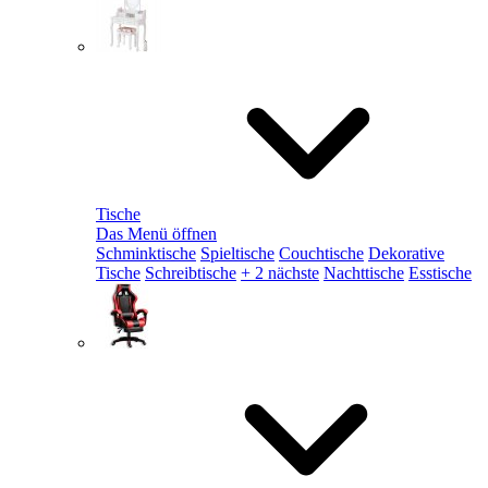
Tische
Das Menü öffnen
Schminktische
Spieltische
Couchtische
Dekorative
Tische
Schreibtische
+ 2 nächste
Nachttische
Esstische