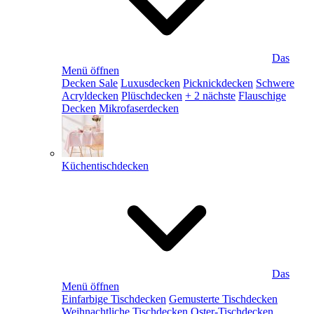
Das
Menü öffnen
Decken Sale
Luxusdecken
Picknickdecken
Schwere
Acryldecken
Plüschdecken
+ 2 nächste
Flauschige
Decken
Mikrofaserdecken
Küchentischdecken
Das
Menü öffnen
Einfarbige Tischdecken
Gemusterte Tischdecken
Weihnachtliche Tischdecken
Oster-Tischdecken