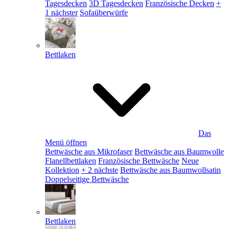
Tagesdecken
3D Tagesdecken
Französische Decken
+
1 nächster
Sofaüberwürfe
Bettlaken
Das
Menü öffnen
Bettwäsche aus Mikrofaser
Bettwäsche aus Baumwolle
Flanellbettlaken
Französische Bettwäsche
Neue
Kollektion
+ 2 nächste
Bettwäsche aus Baumwollsatin
Doppelseitige Bettwäsche
Bettlaken