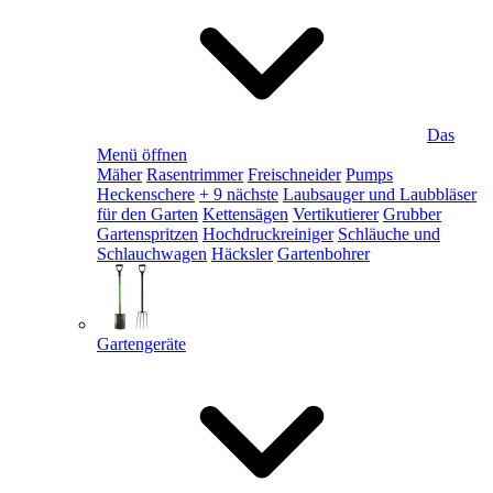
Das
Menü öffnen
Mäher
Rasentrimmer
Freischneider
Pumps
Heckenschere
+ 9 nächste
Laubsauger und Laubbläser
für den Garten
Kettensägen
Vertikutierer
Grubber
Gartenspritzen
Hochdruckreiniger
Schläuche und
Schlauchwagen
Häcksler
Gartenbohrer
Gartengeräte