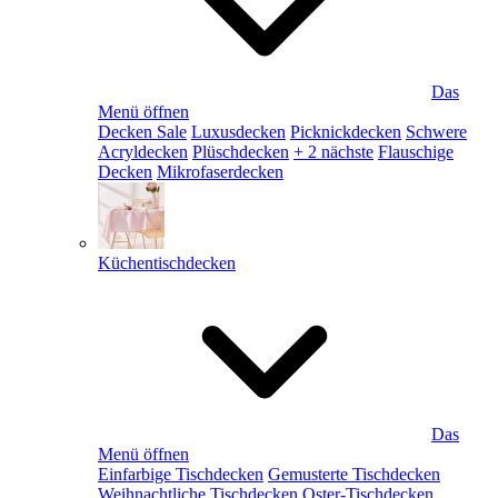
Das
Menü öffnen
Decken Sale
Luxusdecken
Picknickdecken
Schwere
Acryldecken
Plüschdecken
+ 2 nächste
Flauschige
Decken
Mikrofaserdecken
Küchentischdecken
Das
Menü öffnen
Einfarbige Tischdecken
Gemusterte Tischdecken
Weihnachtliche Tischdecken
Oster-Tischdecken