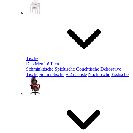
Tische
Das Menü öffnen
Schminktische
Spieltische
Couchtische
Dekorative
Tische
Schreibtische
+ 2 nächste
Nachttische
Esstische