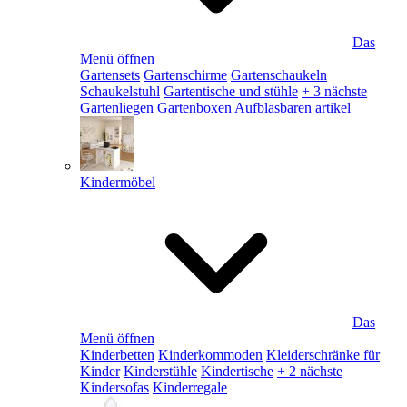
Das
Menü öffnen
Gartensets
Gartenschirme
Gartenschaukeln
Schaukelstuhl
Gartentische und stühle
+ 3 nächste
Gartenliegen
Gartenboxen
Aufblasbaren artikel
Kindermöbel
Das
Menü öffnen
Kinderbetten
Kinderkommoden
Kleiderschränke für
Kinder
Kinderstühle
Kindertische
+ 2 nächste
Kindersofas
Kinderregale