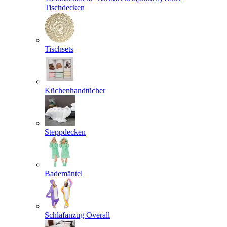
Tischdecken
Tischsets
Küchenhandtücher
Steppdecken
Bademäntel
Schlafanzug Overall