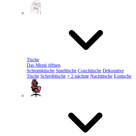
Tische
Das Menü öffnen
Schminktische
Spieltische
Couchtische
Dekorative
Tische
Schreibtische
+ 2 nächste
Nachttische
Esstische