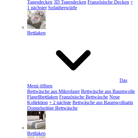
Tagesdecken
3D Tagesdecken
Französische Decken
+
1 nächster
Sofaüberwürfe
Bettlaken
Das
Menü öffnen
Bettwäsche aus Mikrofaser
Bettwäsche aus Baumwolle
Flanellbettlaken
Französische Bettwäsche
Neue
Kollektion
+ 2 nächste
Bettwäsche aus Baumwollsatin
Doppelseitige Bettwäsche
Bettlaken