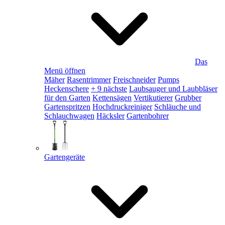
Das
Menü öffnen
Mäher
Rasentrimmer
Freischneider
Pumps
Heckenschere
+ 9 nächste
Laubsauger und Laubbläser
für den Garten
Kettensägen
Vertikutierer
Grubber
Gartenspritzen
Hochdruckreiniger
Schläuche und
Schlauchwagen
Häcksler
Gartenbohrer
Gartengeräte