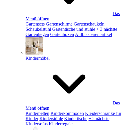
Das
Menü öffnen
Gartensets
Gartenschirme
Gartenschaukeln
Schaukelstuhl
Gartentische und stühle
+ 3 nächste
Gartenliegen
Gartenboxen
Aufblasbaren artikel
Kindermöbel
Das
Menü öffnen
Kinderbetten
Kinderkommoden
Kleiderschränke für
Kinder
Kinderstühle
Kindertische
+ 2 nächste
Kindersofas
Kinderregale