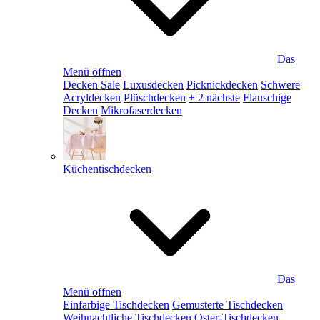
Das
Menü öffnen
Decken Sale
Luxusdecken
Picknickdecken
Schwere
Acryldecken
Plüschdecken
+ 2 nächste
Flauschige
Decken
Mikrofaserdecken
Küchentischdecken
Das
Menü öffnen
Einfarbige Tischdecken
Gemusterte Tischdecken
Weihnachtliche Tischdecken
Oster-Tischdecken