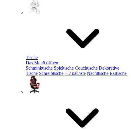
Tische
Das Menü öffnen
Schminktische
Spieltische
Couchtische
Dekorative
Tische
Schreibtische
+ 2 nächste
Nachttische
Esstische