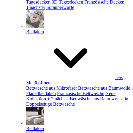
Tagesdecken
3D Tagesdecken
Französische Decken
+
1 nächster
Sofaüberwürfe
Bettlaken
Das
Menü öffnen
Bettwäsche aus Mikrofaser
Bettwäsche aus Baumwolle
Flanellbettlaken
Französische Bettwäsche
Neue
Kollektion
+ 2 nächste
Bettwäsche aus Baumwollsatin
Doppelseitige Bettwäsche
Bettlaken