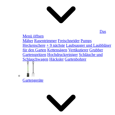
Das
Menü öffnen
Mäher
Rasentrimmer
Freischneider
Pumps
Heckenschere
+ 9 nächste
Laubsauger und Laubbläser
für den Garten
Kettensägen
Vertikutierer
Grubber
Gartenspritzen
Hochdruckreiniger
Schläuche und
Schlauchwagen
Häcksler
Gartenbohrer
Gartengeräte