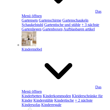
Das
Menü öffnen
Gartensets
Gartenschirme
Gartenschaukeln
Schaukelstuhl
Gartentische und stühle
+ 3 nächste
Gartenliegen
Gartenboxen
Aufblasbaren artikel
Kindermöbel
Das
Menü öffnen
Kinderbetten
Kinderkommoden
Kleiderschränke für
Kinder
Kinderstühle
Kindertische
+ 2 nächste
Kindersofas
Kinderregale