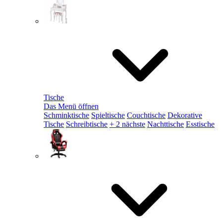
Tische
Das Menü öffnen
Schminktische
Spieltische
Couchtische
Dekorative
Tische
Schreibtische
+ 2 nächste
Nachttische
Esstische