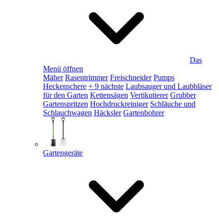
Das
Menü öffnen
Mäher
Rasentrimmer
Freischneider
Pumps
Heckenschere
+ 9 nächste
Laubsauger und Laubbläser
für den Garten
Kettensägen
Vertikutierer
Grubber
Gartenspritzen
Hochdruckreiniger
Schläuche und
Schlauchwagen
Häcksler
Gartenbohrer
Gartengeräte