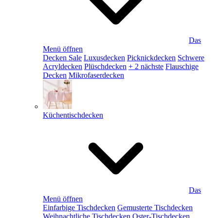
Das
Menü öffnen
Decken Sale
Luxusdecken
Picknickdecken
Schwere
Acryldecken
Plüschdecken
+ 2 nächste
Flauschige
Decken
Mikrofaserdecken
Küchentischdecken
Das
Menü öffnen
Einfarbige Tischdecken
Gemusterte Tischdecken
Weihnachtliche Tischdecken
Oster-Tischdecken