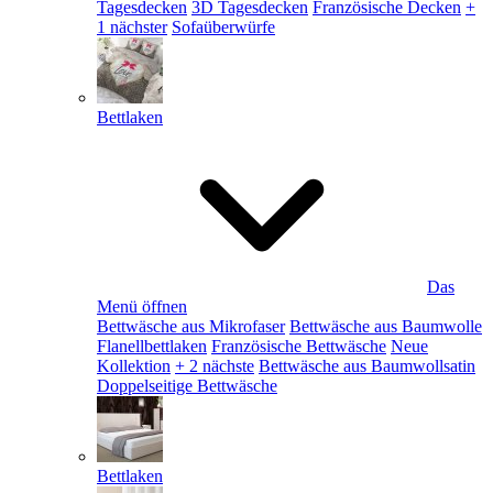
Tagesdecken
3D Tagesdecken
Französische Decken
+
1 nächster
Sofaüberwürfe
Bettlaken
Das
Menü öffnen
Bettwäsche aus Mikrofaser
Bettwäsche aus Baumwolle
Flanellbettlaken
Französische Bettwäsche
Neue
Kollektion
+ 2 nächste
Bettwäsche aus Baumwollsatin
Doppelseitige Bettwäsche
Bettlaken