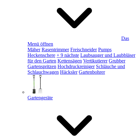
Das
Menü öffnen
Mäher
Rasentrimmer
Freischneider
Pumps
Heckenschere
+ 9 nächste
Laubsauger und Laubbläser
für den Garten
Kettensägen
Vertikutierer
Grubber
Gartenspritzen
Hochdruckreiniger
Schläuche und
Schlauchwagen
Häcksler
Gartenbohrer
Gartengeräte