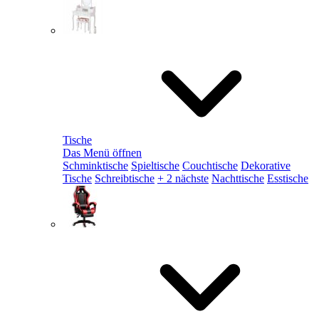
Tische
Das Menü öffnen
Schminktische
Spieltische
Couchtische
Dekorative
Tische
Schreibtische
+ 2 nächste
Nachttische
Esstische