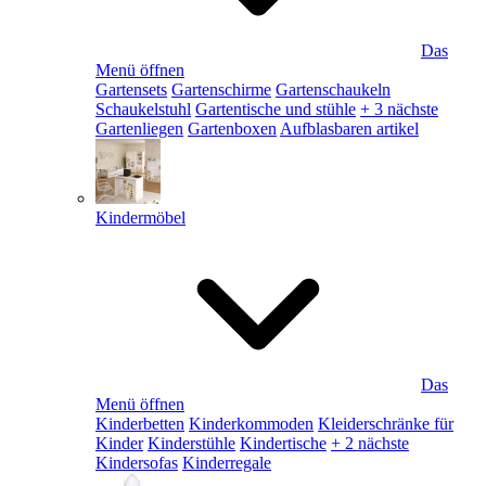
Das
Menü öffnen
Gartensets
Gartenschirme
Gartenschaukeln
Schaukelstuhl
Gartentische und stühle
+ 3 nächste
Gartenliegen
Gartenboxen
Aufblasbaren artikel
Kindermöbel
Das
Menü öffnen
Kinderbetten
Kinderkommoden
Kleiderschränke für
Kinder
Kinderstühle
Kindertische
+ 2 nächste
Kindersofas
Kinderregale