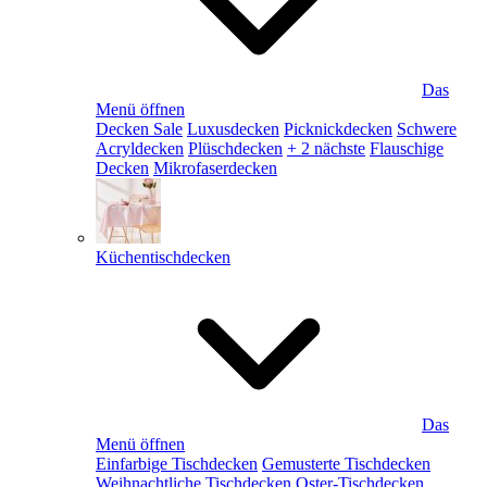
Das
Menü öffnen
Decken Sale
Luxusdecken
Picknickdecken
Schwere
Acryldecken
Plüschdecken
+ 2 nächste
Flauschige
Decken
Mikrofaserdecken
Küchentischdecken
Das
Menü öffnen
Einfarbige Tischdecken
Gemusterte Tischdecken
Weihnachtliche Tischdecken
Oster-Tischdecken