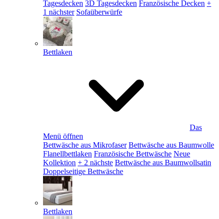
Tagesdecken
3D Tagesdecken
Französische Decken
+
1 nächster
Sofaüberwürfe
Bettlaken
Das
Menü öffnen
Bettwäsche aus Mikrofaser
Bettwäsche aus Baumwolle
Flanellbettlaken
Französische Bettwäsche
Neue
Kollektion
+ 2 nächste
Bettwäsche aus Baumwollsatin
Doppelseitige Bettwäsche
Bettlaken