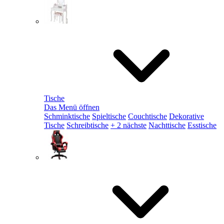
Tische
Das Menü öffnen
Schminktische
Spieltische
Couchtische
Dekorative
Tische
Schreibtische
+ 2 nächste
Nachttische
Esstische