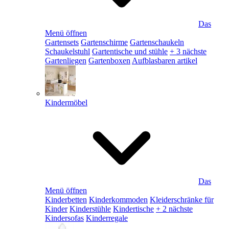
Das
Menü öffnen
Gartensets
Gartenschirme
Gartenschaukeln
Schaukelstuhl
Gartentische und stühle
+ 3 nächste
Gartenliegen
Gartenboxen
Aufblasbaren artikel
Kindermöbel
Das
Menü öffnen
Kinderbetten
Kinderkommoden
Kleiderschränke für
Kinder
Kinderstühle
Kindertische
+ 2 nächste
Kindersofas
Kinderregale