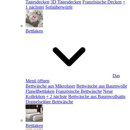
Tagesdecken
3D Tagesdecken
Französische Decken
+
1 nächster
Sofaüberwürfe
Bettlaken
Das
Menü öffnen
Bettwäsche aus Mikrofaser
Bettwäsche aus Baumwolle
Flanellbettlaken
Französische Bettwäsche
Neue
Kollektion
+ 2 nächste
Bettwäsche aus Baumwollsatin
Doppelseitige Bettwäsche
Bettlaken