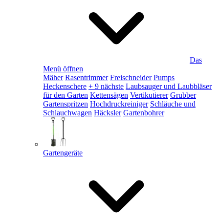
Das
Menü öffnen
Mäher
Rasentrimmer
Freischneider
Pumps
Heckenschere
+ 9 nächste
Laubsauger und Laubbläser
für den Garten
Kettensägen
Vertikutierer
Grubber
Gartenspritzen
Hochdruckreiniger
Schläuche und
Schlauchwagen
Häcksler
Gartenbohrer
Gartengeräte