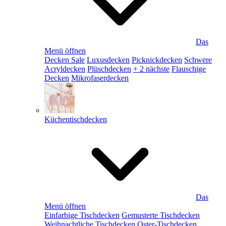
Das
Menü öffnen
Decken Sale
Luxusdecken
Picknickdecken
Schwere
Acryldecken
Plüschdecken
+ 2 nächste
Flauschige
Decken
Mikrofaserdecken
Küchentischdecken
Das
Menü öffnen
Einfarbige Tischdecken
Gemusterte Tischdecken
Weihnachtliche Tischdecken
Oster-Tischdecken