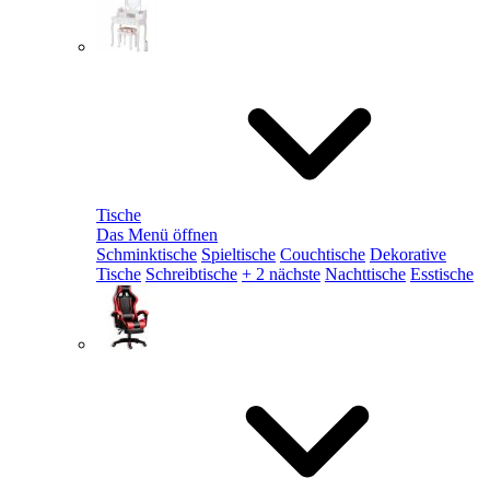
Tische
Das Menü öffnen
Schminktische
Spieltische
Couchtische
Dekorative
Tische
Schreibtische
+ 2 nächste
Nachttische
Esstische