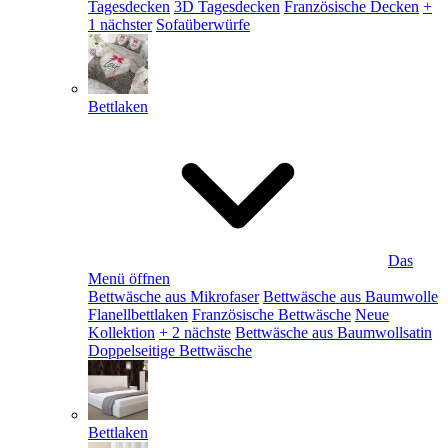
Tagesdecken
3D Tagesdecken
Französische Decken
+
1 nächster
Sofaüberwürfe
Bettlaken
Das
Menü öffnen
Bettwäsche aus Mikrofaser
Bettwäsche aus Baumwolle
Flanellbettlaken
Französische Bettwäsche
Neue
Kollektion
+ 2 nächste
Bettwäsche aus Baumwollsatin
Doppelseitige Bettwäsche
Bettlaken