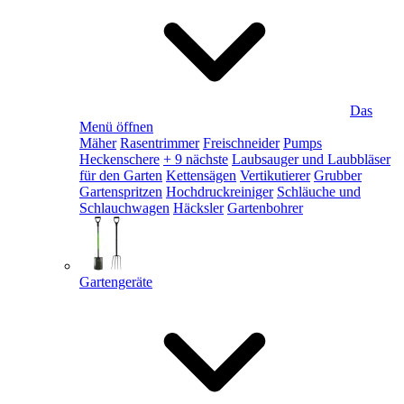
Das
Menü öffnen
Mäher
Rasentrimmer
Freischneider
Pumps
Heckenschere
+ 9 nächste
Laubsauger und Laubbläser
für den Garten
Kettensägen
Vertikutierer
Grubber
Gartenspritzen
Hochdruckreiniger
Schläuche und
Schlauchwagen
Häcksler
Gartenbohrer
Gartengeräte