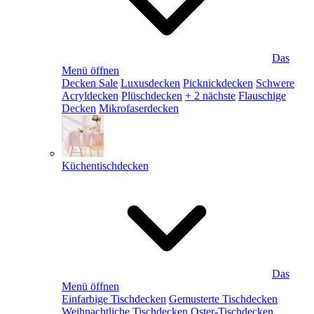
Das
Menü öffnen
Decken Sale
Luxusdecken
Picknickdecken
Schwere
Acryldecken
Plüschdecken
+ 2 nächste
Flauschige
Decken
Mikrofaserdecken
Küchentischdecken
Das
Menü öffnen
Einfarbige Tischdecken
Gemusterte Tischdecken
Weihnachtliche Tischdecken
Oster-Tischdecken