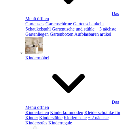
Das
Menü öffnen
Gartensets
Gartenschirme
Gartenschaukeln
Schaukelstuhl
Gartentische und stühle
+ 3 nächste
Gartenliegen
Gartenboxen
Aufblasbaren artikel
Kindermöbel
Das
Menü öffnen
Kinderbetten
Kinderkommoden
Kleiderschränke für
Kinder
Kinderstühle
Kindertische
+ 2 nächste
Kindersofas
Kinderregale