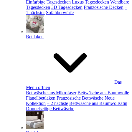
Einfarbige Tagesdecken
Luxus Tagesdecken
Wendbare
Tagesdecken
3D Tagesdecken
Französische Decken
+
1 nächster
Sofaüberwürfe
Bettlaken
Das
Menü öffnen
Bettwäsche aus Mikrofaser
Bettwäsche aus Baumwolle
Flanellbettlaken
Französische Bettwäsche
Neue
Kollektion
+ 2 nächste
Bettwäsche aus Baumwollsatin
Doppelseitige Bettwäsche