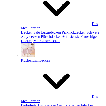
Das
Menü öffnen
Decken Sale
Luxusdecken
Picknickdecken
Schwere
Acryldecken
Plüschdecken
+ 2 nächste
Flauschige
Decken
Mikrofaserdecken
Küchentischdecken
Das
Menü öffnen
Einfarbige Tischdecken
Gemusterte Tischdecken