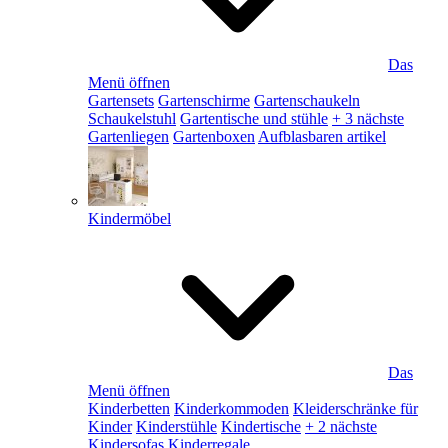
Das
Menü öffnen
Gartensets
Gartenschirme
Gartenschaukeln
Schaukelstuhl
Gartentische und stühle
+ 3 nächste
Gartenliegen
Gartenboxen
Aufblasbaren artikel
Kindermöbel
Das
Menü öffnen
Kinderbetten
Kinderkommoden
Kleiderschränke für
Kinder
Kinderstühle
Kindertische
+ 2 nächste
Kindersofas
Kinderregale