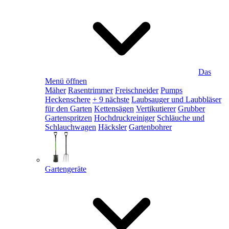
Das
Menü öffnen
Mäher
Rasentrimmer
Freischneider
Pumps
Heckenschere
+ 9 nächste
Laubsauger und Laubbläser
für den Garten
Kettensägen
Vertikutierer
Grubber
Gartenspritzen
Hochdruckreiniger
Schläuche und
Schlauchwagen
Häcksler
Gartenbohrer
Gartengeräte