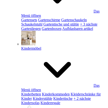
Das
Menü öffnen
Gartensets
Gartenschirme
Gartenschaukeln
Schaukelstuhl
Gartentische und stühle
+ 3 nächste
Gartenliegen
Gartenboxen
Aufblasbaren artikel
Kindermöbel
Das
Menü öffnen
Kinderbetten
Kinderkommoden
Kleiderschränke für
Kinder
Kinderstühle
Kindertische
+ 2 nächste
Kindersofas
Kinderregale