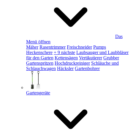
Das
Menü öffnen
Mäher
Rasentrimmer
Freischneider
Pumps
Heckenschere
+ 9 nächste
Laubsauger und Laubbläser
für den Garten
Kettensägen
Vertikutierer
Grubber
Gartenspritzen
Hochdruckreiniger
Schläuche und
Schlauchwagen
Häcksler
Gartenbohrer
Gartengeräte