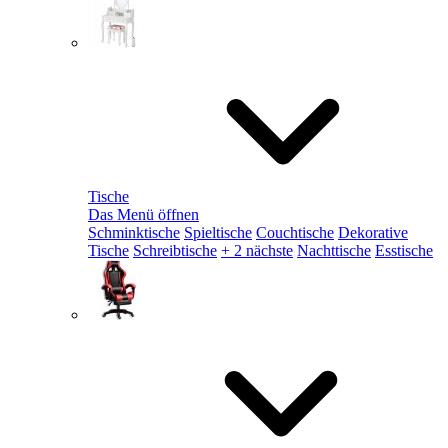
Tische
Das Menü öffnen
Schminktische
Spieltische
Couchtische
Dekorative
Tische
Schreibtische
+ 2 nächste
Nachttische
Esstische