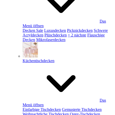
Das
Menü öffnen
Decken Sale
Luxusdecken
Picknickdecken
Schwere
Acryldecken
Plüschdecken
+ 2 nächste
Flauschige
Decken
Mikrofaserdecken
Küchentischdecken
Das
Menü öffnen
Einfarbige Tischdecken
Gemusterte Tischdecken
Weihnachtliche Tischdecken
Oster-Tischdecken