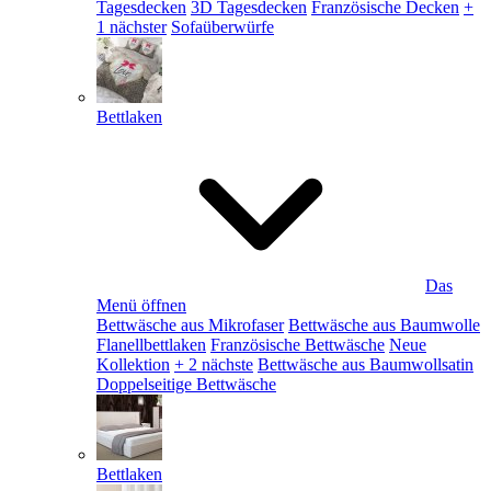
Tagesdecken
3D Tagesdecken
Französische Decken
+
1 nächster
Sofaüberwürfe
Bettlaken
Das
Menü öffnen
Bettwäsche aus Mikrofaser
Bettwäsche aus Baumwolle
Flanellbettlaken
Französische Bettwäsche
Neue
Kollektion
+ 2 nächste
Bettwäsche aus Baumwollsatin
Doppelseitige Bettwäsche
Bettlaken