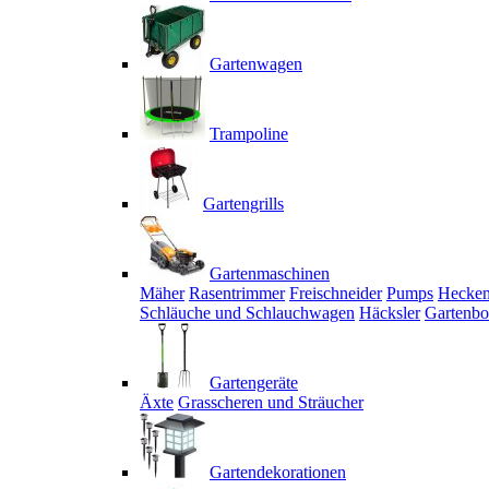
Gartenwagen
Trampoline
Gartengrills
Gartenmaschinen
Mäher
Rasentrimmer
Freischneider
Pumps
Hecken
Schläuche und Schlauchwagen
Häcksler
Gartenbo
Gartengeräte
Äxte
Grasscheren und Sträucher
Gartendekorationen