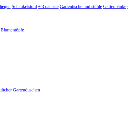
liegen
Schaukelstuhl
+ 3 nächste
Gartentische und stühle
Gartenbänke
Blumentöpfe
dtücher
Gartenduschen