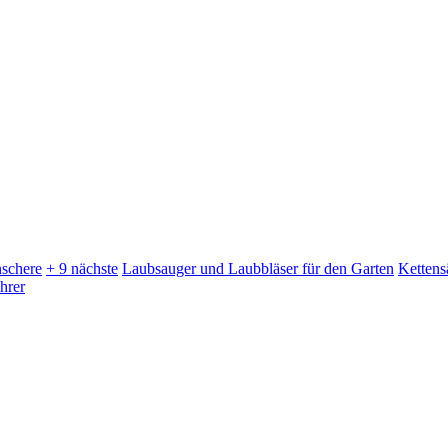
schere
+ 9 nächste
Laubsauger und Laubbläser für den Garten
Kettens
hrer