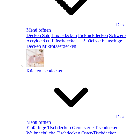
Das
Menü öffnen
Decken Sale
Luxusdecken
Picknickdecken
Schwere
Acryldecken
Plüschdecken
+ 2 nächste
Flauschige
Decken
Mikrofaserdecken
Küchentischdecken
Das
Menü öffnen
Einfarbige Tischdecken
Gemusterte Tischdecken
Weihnachtliche Tischdecken
Oster-Tischdecken