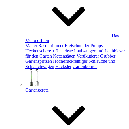
Das
Menü öffnen
Mäher
Rasentrimmer
Freischneider
Pumps
Heckenschere
+ 9 nächste
Laubsauger und Laubbläser
für den Garten
Kettensägen
Vertikutierer
Grubber
Gartenspritzen
Hochdruckreiniger
Schläuche und
Schlauchwagen
Häcksler
Gartenbohrer
Gartengeräte