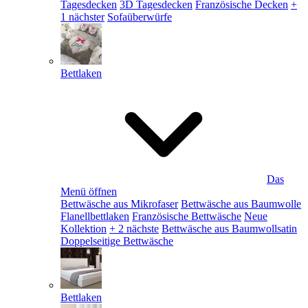
Tagesdecken
3D Tagesdecken
Französische Decken
+
1 nächster
Sofaüberwürfe
Bettlaken
Das
Menü öffnen
Bettwäsche aus Mikrofaser
Bettwäsche aus Baumwolle
Flanellbettlaken
Französische Bettwäsche
Neue
Kollektion
+ 2 nächste
Bettwäsche aus Baumwollsatin
Doppelseitige Bettwäsche
Bettlaken