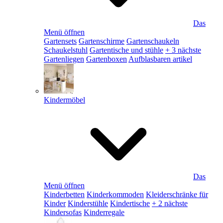
Das
Menü öffnen
Gartensets
Gartenschirme
Gartenschaukeln
Schaukelstuhl
Gartentische und stühle
+ 3 nächste
Gartenliegen
Gartenboxen
Aufblasbaren artikel
Kindermöbel
Das
Menü öffnen
Kinderbetten
Kinderkommoden
Kleiderschränke für
Kinder
Kinderstühle
Kindertische
+ 2 nächste
Kindersofas
Kinderregale