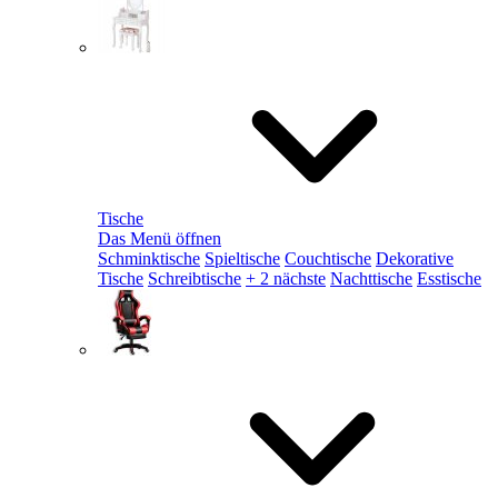
Tische
Das Menü öffnen
Schminktische
Spieltische
Couchtische
Dekorative
Tische
Schreibtische
+ 2 nächste
Nachttische
Esstische