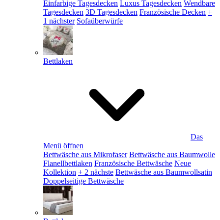
Einfarbige Tagesdecken
Luxus Tagesdecken
Wendbare
Tagesdecken
3D Tagesdecken
Französische Decken
+
1 nächster
Sofaüberwürfe
Bettlaken
Das
Menü öffnen
Bettwäsche aus Mikrofaser
Bettwäsche aus Baumwolle
Flanellbettlaken
Französische Bettwäsche
Neue
Kollektion
+ 2 nächste
Bettwäsche aus Baumwollsatin
Doppelseitige Bettwäsche