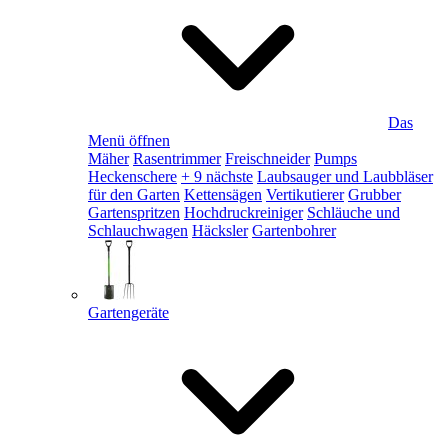
Das
Menü öffnen
Mäher
Rasentrimmer
Freischneider
Pumps
Heckenschere
+ 9 nächste
Laubsauger und Laubbläser
für den Garten
Kettensägen
Vertikutierer
Grubber
Gartenspritzen
Hochdruckreiniger
Schläuche und
Schlauchwagen
Häcksler
Gartenbohrer
Gartengeräte