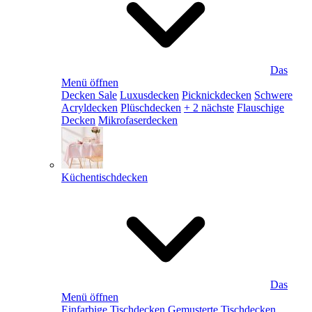
Das
Menü öffnen
Decken Sale
Luxusdecken
Picknickdecken
Schwere
Acryldecken
Plüschdecken
+ 2 nächste
Flauschige
Decken
Mikrofaserdecken
Küchentischdecken
Das
Menü öffnen
Einfarbige Tischdecken
Gemusterte Tischdecken