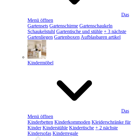
Das
Menü öffnen
Gartensets
Gartenschirme
Gartenschaukeln
Schaukelstuhl
Gartentische und stühle
+ 3 nächste
Gartenliegen
Gartenboxen
Aufblasbaren artikel
Kindermöbel
Das
Menü öffnen
Kinderbetten
Kinderkommoden
Kleiderschränke für
Kinder
Kinderstühle
Kindertische
+ 2 nächste
Kindersofas
Kinderregale