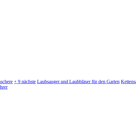
schere
+ 9 nächste
Laubsauger und Laubbläser für den Garten
Kettens
hrer