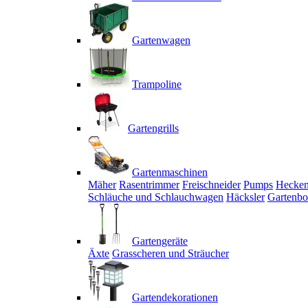
Gartenwagen
Trampoline
Gartengrills
Gartenmaschinen
Mäher
Rasentrimmer
Freischneider
Pumps
Hecken
Schläuche und Schlauchwagen
Häcksler
Gartenbo
Gartengeräte
Äxte
Grasscheren und Sträucher
Gartendekorationen