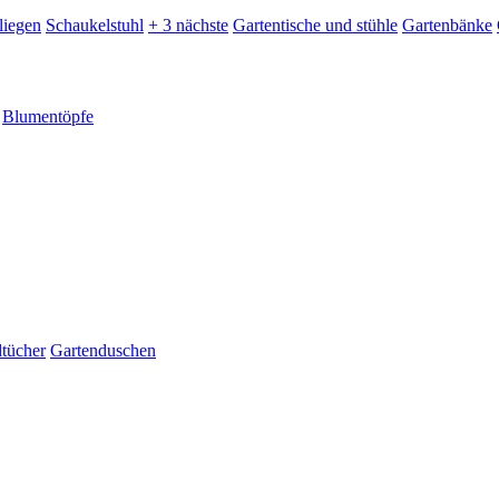
liegen
Schaukelstuhl
+ 3 nächste
Gartentische und stühle
Gartenbänke
Blumentöpfe
dtücher
Gartenduschen