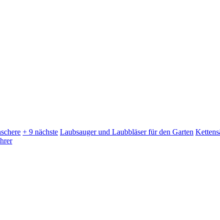
schere
+ 9 nächste
Laubsauger und Laubbläser für den Garten
Kettens
hrer