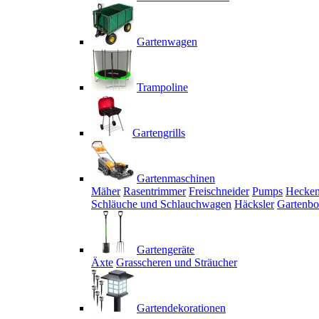
Gartenwagen
Trampoline
Gartengrills
Gartenmaschinen
Mäher
Rasentrimmer
Freischneider
Pumps
Hecken
Schläuche und Schlauchwagen
Häcksler
Gartenbo
Gartengeräte
Äxte
Grasscheren und Sträucher
Gartendekorationen