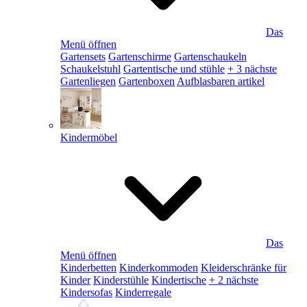
Das
Menü öffnen
Gartensets
Gartenschirme
Gartenschaukeln
Schaukelstuhl
Gartentische und stühle
+ 3 nächste
Gartenliegen
Gartenboxen
Aufblasbaren artikel
Kindermöbel
Das
Menü öffnen
Kinderbetten
Kinderkommoden
Kleiderschränke für
Kinder
Kinderstühle
Kindertische
+ 2 nächste
Kindersofas
Kinderregale