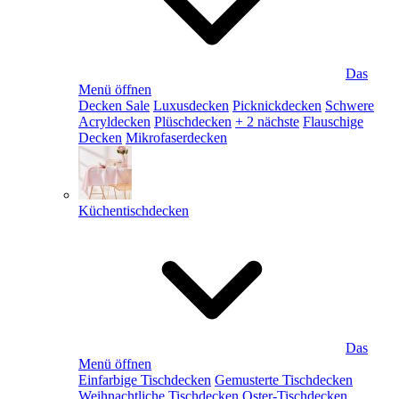
Das
Menü öffnen
Decken Sale
Luxusdecken
Picknickdecken
Schwere
Acryldecken
Plüschdecken
+ 2 nächste
Flauschige
Decken
Mikrofaserdecken
Küchentischdecken
Das
Menü öffnen
Einfarbige Tischdecken
Gemusterte Tischdecken
Weihnachtliche Tischdecken
Oster-Tischdecken