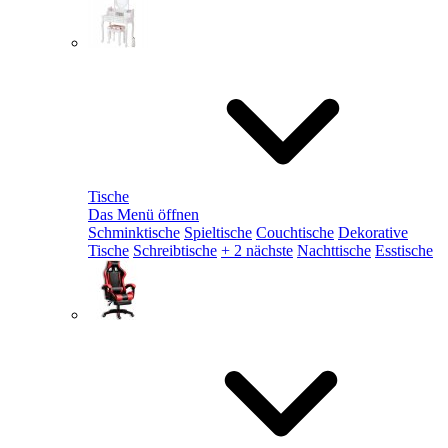
Tische
Das Menü öffnen
Schminktische
Spieltische
Couchtische
Dekorative
Tische
Schreibtische
+ 2 nächste
Nachttische
Esstische