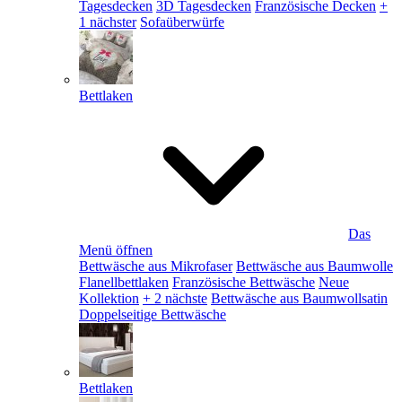
Tagesdecken
3D Tagesdecken
Französische Decken
+
1 nächster
Sofaüberwürfe
Bettlaken
Das
Menü öffnen
Bettwäsche aus Mikrofaser
Bettwäsche aus Baumwolle
Flanellbettlaken
Französische Bettwäsche
Neue
Kollektion
+ 2 nächste
Bettwäsche aus Baumwollsatin
Doppelseitige Bettwäsche
Bettlaken