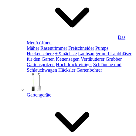
Das
Menü öffnen
Mäher
Rasentrimmer
Freischneider
Pumps
Heckenschere
+ 9 nächste
Laubsauger und Laubbläser
für den Garten
Kettensägen
Vertikutierer
Grubber
Gartenspritzen
Hochdruckreiniger
Schläuche und
Schlauchwagen
Häcksler
Gartenbohrer
Gartengeräte