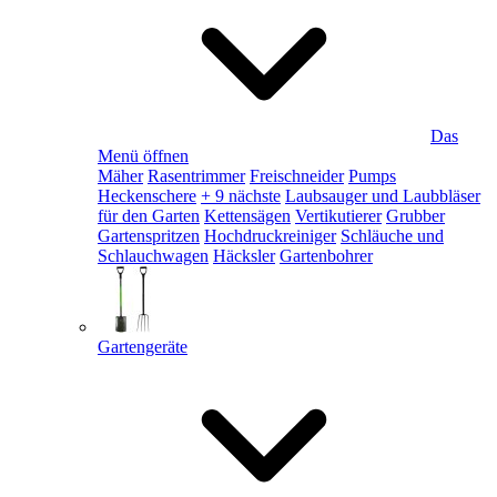
Das
Menü öffnen
Mäher
Rasentrimmer
Freischneider
Pumps
Heckenschere
+ 9 nächste
Laubsauger und Laubbläser
für den Garten
Kettensägen
Vertikutierer
Grubber
Gartenspritzen
Hochdruckreiniger
Schläuche und
Schlauchwagen
Häcksler
Gartenbohrer
Gartengeräte