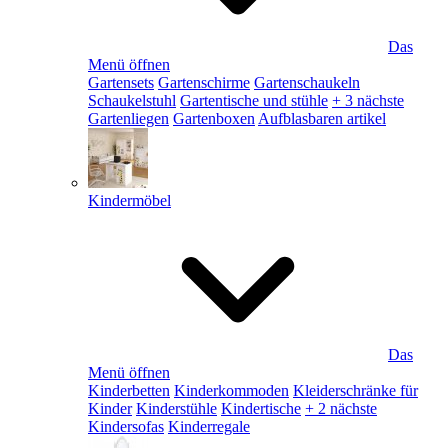
Das
Menü öffnen
Gartensets
Gartenschirme
Gartenschaukeln
Schaukelstuhl
Gartentische und stühle
+ 3 nächste
Gartenliegen
Gartenboxen
Aufblasbaren artikel
Kindermöbel
Das
Menü öffnen
Kinderbetten
Kinderkommoden
Kleiderschränke für
Kinder
Kinderstühle
Kindertische
+ 2 nächste
Kindersofas
Kinderregale