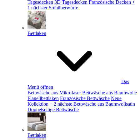
Tagesdecken
3D Tagesdecken
Französische Decken
+
1 nächster
Sofaüberwürfe
Bettlaken
Das
Menü öffnen
Bettwäsche aus Mikrofaser
Bettwäsche aus Baumwolle
Flanellbettlaken
Französische Bettwäsche
Neue
Kollektion
+ 2 nächste
Bettwäsche aus Baumwollsatin
Doppelseitige Bettwäsche
Bettlaken