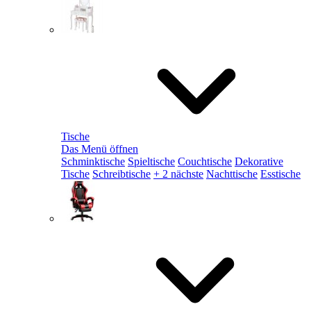
Tische
Das Menü öffnen
Schminktische
Spieltische
Couchtische
Dekorative
Tische
Schreibtische
+ 2 nächste
Nachttische
Esstische