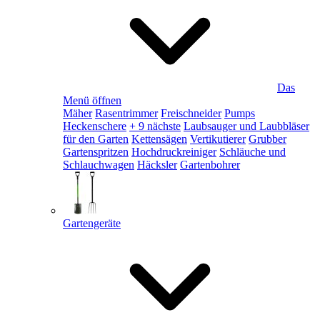
Das
Menü öffnen
Mäher
Rasentrimmer
Freischneider
Pumps
Heckenschere
+ 9 nächste
Laubsauger und Laubbläser
für den Garten
Kettensägen
Vertikutierer
Grubber
Gartenspritzen
Hochdruckreiniger
Schläuche und
Schlauchwagen
Häcksler
Gartenbohrer
Gartengeräte