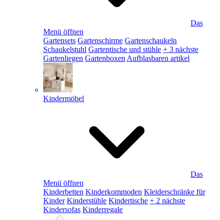
Das
Menü öffnen
Gartensets
Gartenschirme
Gartenschaukeln
Schaukelstuhl
Gartentische und stühle
+ 3 nächste
Gartenliegen
Gartenboxen
Aufblasbaren artikel
Kindermöbel
Das
Menü öffnen
Kinderbetten
Kinderkommoden
Kleiderschränke für
Kinder
Kinderstühle
Kindertische
+ 2 nächste
Kindersofas
Kinderregale