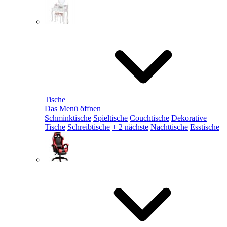
Tische
Das Menü öffnen
Schminktische
Spieltische
Couchtische
Dekorative
Tische
Schreibtische
+ 2 nächste
Nachttische
Esstische