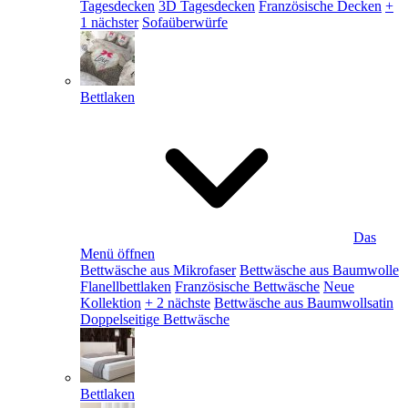
Tagesdecken
3D Tagesdecken
Französische Decken
+
1 nächster
Sofaüberwürfe
Bettlaken
Das
Menü öffnen
Bettwäsche aus Mikrofaser
Bettwäsche aus Baumwolle
Flanellbettlaken
Französische Bettwäsche
Neue
Kollektion
+ 2 nächste
Bettwäsche aus Baumwollsatin
Doppelseitige Bettwäsche
Bettlaken