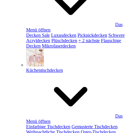
Das
Menü öffnen
Decken Sale
Luxusdecken
Picknickdecken
Schwere
Acryldecken
Plüschdecken
+ 2 nächste
Flauschige
Decken
Mikrofaserdecken
Küchentischdecken
Das
Menü öffnen
Einfarbige Tischdecken
Gemusterte Tischdecken
Weihnachtliche Tischdecken
Oster-Tischdecken