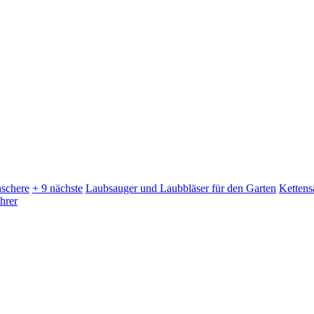
schere
+ 9 nächste
Laubsauger und Laubbläser für den Garten
Kettens
hrer