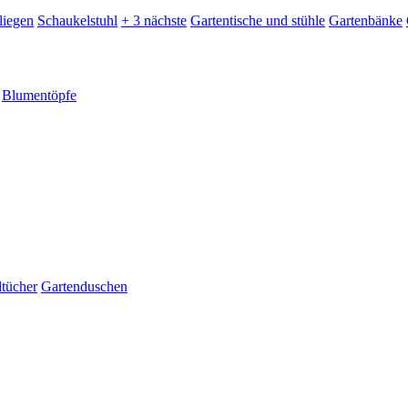
liegen
Schaukelstuhl
+ 3 nächste
Gartentische und stühle
Gartenbänke
Blumentöpfe
dtücher
Gartenduschen