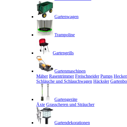
Gartenwagen
Trampoline
Gartengrills
Gartenmaschinen
Mäher
Rasentrimmer
Freischneider
Pumps
Hecken
Schläuche und Schlauchwagen
Häcksler
Gartenbo
Gartengeräte
Äxte
Grasscheren und Sträucher
Gartendekorationen