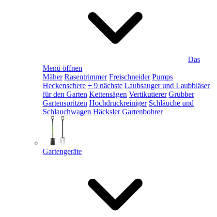
Das
Menü öffnen
Mäher
Rasentrimmer
Freischneider
Pumps
Heckenschere
+ 9 nächste
Laubsauger und Laubbläser
für den Garten
Kettensägen
Vertikutierer
Grubber
Gartenspritzen
Hochdruckreiniger
Schläuche und
Schlauchwagen
Häcksler
Gartenbohrer
Gartengeräte