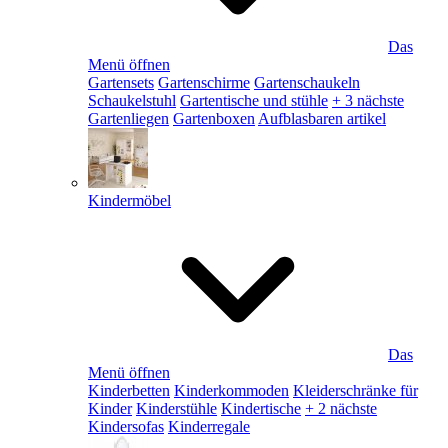
Das
Menü öffnen
Gartensets
Gartenschirme
Gartenschaukeln
Schaukelstuhl
Gartentische und stühle
+ 3 nächste
Gartenliegen
Gartenboxen
Aufblasbaren artikel
Kindermöbel
Das
Menü öffnen
Kinderbetten
Kinderkommoden
Kleiderschränke für
Kinder
Kinderstühle
Kindertische
+ 2 nächste
Kindersofas
Kinderregale