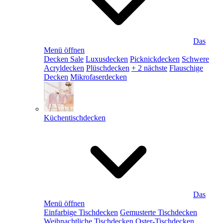
Das
Menü öffnen
Decken Sale
Luxusdecken
Picknickdecken
Schwere
Acryldecken
Plüschdecken
+ 2 nächste
Flauschige
Decken
Mikrofaserdecken
Küchentischdecken
Das
Menü öffnen
Einfarbige Tischdecken
Gemusterte Tischdecken
Weihnachtliche Tischdecken
Oster-Tischdecken