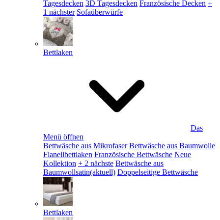
Tagesdecken
3D Tagesdecken
Französische Decken
+
1 nächster
Sofaüberwürfe
Bettlaken
Das
Menü öffnen
Bettwäsche aus Mikrofaser
Bettwäsche aus Baumwolle
Flanellbettlaken
Französische Bettwäsche
Neue
Kollektion
+ 2 nächste
Bettwäsche aus
Baumwollsatin
(aktuell)
Doppelseitige Bettwäsche
Bettlaken