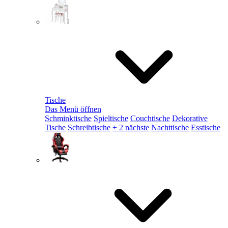
Tische
Das Menü öffnen
Schminktische
Spieltische
Couchtische
Dekorative
Tische
Schreibtische
+ 2 nächste
Nachttische
Esstische