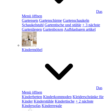
Das
Menü öffnen
Gartensets
Gartenschirme
Gartenschaukeln
Schaukelstuhl
Gartentische und stühle
+ 3 nächste
Gartenliegen
Gartenboxen
Aufblasbaren artikel
Kindermöbel
Das
Menü öffnen
Kinderbetten
Kinderkommoden
Kleiderschränke für
Kinder
Kinderstühle
Kindertische
+ 2 nächste
Kindersofas
Kinderregale