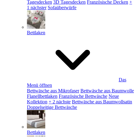
Tagesdecken
3D Tagesdecken
Französische Decken
+
1 nächster
Sofaüberwürfe
Bettlaken
Das
Menü öffnen
Bettwäsche aus Mikrofaser
Bettwäsche aus Baumwolle
Flanellbettlaken
Französische Bettwäsche
Neue
Kollektion
+ 2 nächste
Bettwäsche aus Baumwollsatin
Doppelseitige Bettwäsche
Bettlaken