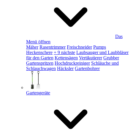
Das
Menü öffnen
Mäher
Rasentrimmer
Freischneider
Pumps
Heckenschere
+ 9 nächste
Laubsauger und Laubbläser
für den Garten
Kettensägen
Vertikutierer
Grubber
Gartenspritzen
Hochdruckreiniger
Schläuche und
Schlauchwagen
Häcksler
Gartenbohrer
Gartengeräte