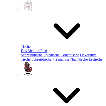
Tische
Das Menü öffnen
Schminktische
Spieltische
Couchtische
Dekorative
Tische
Schreibtische
+ 2 nächste
Nachttische
Esstische