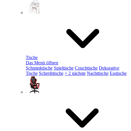
Tische
Das Menü öffnen
Schminktische
Spieltische
Couchtische
Dekorative
Tische
Schreibtische
+ 2 nächste
Nachttische
Esstische