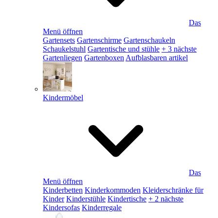
Das
Menü öffnen
Gartensets
Gartenschirme
Gartenschaukeln
Schaukelstuhl
Gartentische und stühle
+ 3 nächste
Gartenliegen
Gartenboxen
Aufblasbaren artikel
Kindermöbel
Das
Menü öffnen
Kinderbetten
Kinderkommoden
Kleiderschränke für
Kinder
Kinderstühle
Kindertische
+ 2 nächste
Kindersofas
Kinderregale