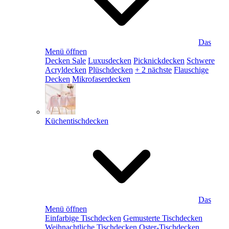
Das
Menü öffnen
Decken Sale
Luxusdecken
Picknickdecken
Schwere
Acryldecken
Plüschdecken
+ 2 nächste
Flauschige
Decken
Mikrofaserdecken
Küchentischdecken
Das
Menü öffnen
Einfarbige Tischdecken
Gemusterte Tischdecken
Weihnachtliche Tischdecken
Oster-Tischdecken