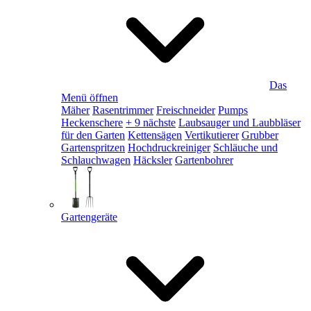
Das
Menü öffnen
Mäher
Rasentrimmer
Freischneider
Pumps
Heckenschere
+ 9 nächste
Laubsauger und Laubbläser
für den Garten
Kettensägen
Vertikutierer
Grubber
Gartenspritzen
Hochdruckreiniger
Schläuche und
Schlauchwagen
Häcksler
Gartenbohrer
Gartengeräte