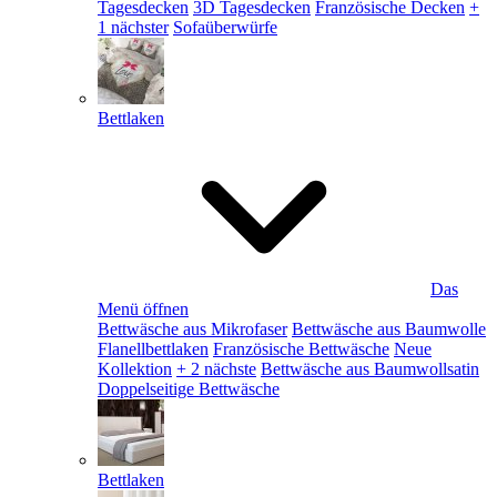
Tagesdecken
3D Tagesdecken
Französische Decken
+
1 nächster
Sofaüberwürfe
Bettlaken
Das
Menü öffnen
Bettwäsche aus Mikrofaser
Bettwäsche aus Baumwolle
Flanellbettlaken
Französische Bettwäsche
Neue
Kollektion
+ 2 nächste
Bettwäsche aus Baumwollsatin
Doppelseitige Bettwäsche
Bettlaken