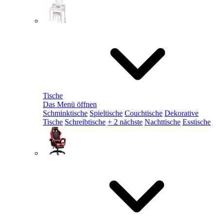
Tische
Das Menü öffnen
Schminktische
Spieltische
Couchtische
Dekorative
Tische
Schreibtische
+ 2 nächste
Nachttische
Esstische