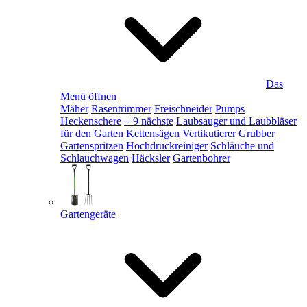
Das
Menü öffnen
Mäher
Rasentrimmer
Freischneider
Pumps
Heckenschere
+ 9 nächste
Laubsauger und Laubbläser
für den Garten
Kettensägen
Vertikutierer
Grubber
Gartenspritzen
Hochdruckreiniger
Schläuche und
Schlauchwagen
Häcksler
Gartenbohrer
Gartengeräte