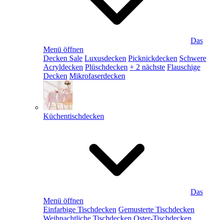
Das
Menü öffnen
Decken Sale
Luxusdecken
Picknickdecken
Schwere
Acryldecken
Plüschdecken
+ 2 nächste
Flauschige
Decken
Mikrofaserdecken
Küchentischdecken
Das
Menü öffnen
Einfarbige Tischdecken
Gemusterte Tischdecken
Weihnachtliche Tischdecken
Oster-Tischdecken