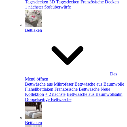
Tagesdecken
3D Tagesdecken
Französische Decken
+
1 nächster
Sofaüberwürfe
Bettlaken
Das
Menü öffnen
Bettwäsche aus Mikrofaser
Bettwäsche aus Baumwolle
Flanellbettlaken
Französische Bettwäsche
Neue
Kollektion
+ 2 nächste
Bettwäsche aus Baumwollsatin
Doppelseitige Bettwäsche
Bettlaken