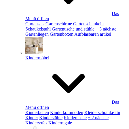
Das
Menü öffnen
Gartensets
Gartenschirme
Gartenschaukeln
Schaukelstuhl
Gartentische und stühle
+ 3 nächste
Gartenliegen
Gartenboxen
Aufblasbaren artikel
Kindermöbel
Das
Menü öffnen
Kinderbetten
Kinderkommoden
Kleiderschränke für
Kinder
Kinderstühle
Kindertische
+ 2 nächste
Kindersofas
Kinderregale