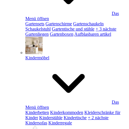
Das
Menü öffnen
Gartensets
Gartenschirme
Gartenschaukeln
Schaukelstuhl
Gartentische und stühle
+ 3 nächste
Gartenliegen
Gartenboxen
Aufblasbaren artikel
Kindermöbel
Das
Menü öffnen
Kinderbetten
Kinderkommoden
Kleiderschränke für
Kinder
Kinderstühle
Kindertische
+ 2 nächste
Kindersofas
Kinderregale