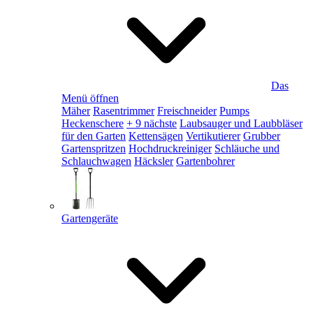
Das
Menü öffnen
Mäher
Rasentrimmer
Freischneider
Pumps
Heckenschere
+ 9 nächste
Laubsauger und Laubbläser
für den Garten
Kettensägen
Vertikutierer
Grubber
Gartenspritzen
Hochdruckreiniger
Schläuche und
Schlauchwagen
Häcksler
Gartenbohrer
Gartengeräte