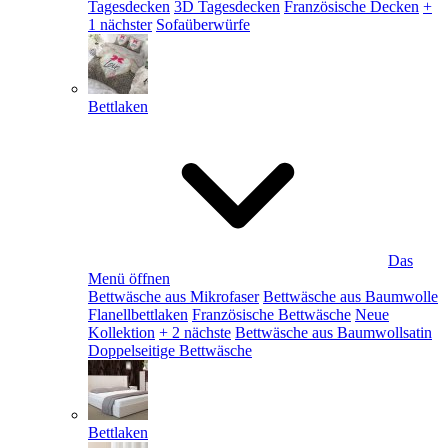
Tagesdecken
3D Tagesdecken
Französische Decken
+
1 nächster
Sofaüberwürfe
Bettlaken
Das
Menü öffnen
Bettwäsche aus Mikrofaser
Bettwäsche aus Baumwolle
Flanellbettlaken
Französische Bettwäsche
Neue
Kollektion
+ 2 nächste
Bettwäsche aus Baumwollsatin
Doppelseitige Bettwäsche
Bettlaken