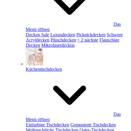
Das
Menü öffnen
Decken Sale
Luxusdecken
Picknickdecken
Schwere
Acryldecken
Plüschdecken
+ 2 nächste
Flauschige
Decken
Mikrofaserdecken
Küchentischdecken
Das
Menü öffnen
Einfarbige Tischdecken
Gemusterte Tischdecken
Weihnachtliche Tischdecken
Oster-Tischdecken