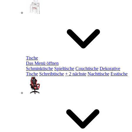
Tische
Das Menü öffnen
Schminktische
Spieltische
Couchtische
Dekorative
Tische
Schreibtische
+ 2 nächste
Nachttische
Esstische