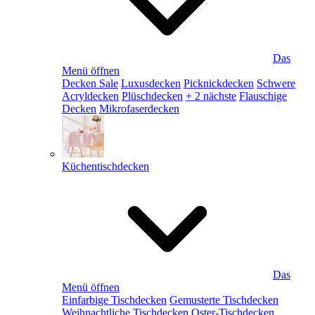
Das
Menü öffnen
Decken Sale
Luxusdecken
Picknickdecken
Schwere
Acryldecken
Plüschdecken
+ 2 nächste
Flauschige
Decken
Mikrofaserdecken
Küchentischdecken
Das
Menü öffnen
Einfarbige Tischdecken
Gemusterte Tischdecken
Weihnachtliche Tischdecken
Oster-Tischdecken