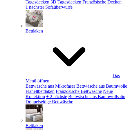
Tagesdecken
3D Tagesdecken
Französische Decken
+
1 nächster
Sofaüberwürfe
Bettlaken
Das
Menü öffnen
Bettwäsche aus Mikrofaser
Bettwäsche aus Baumwolle
Flanellbettlaken
Französische Bettwäsche
Neue
Kollektion
+ 2 nächste
Bettwäsche aus Baumwollsatin
Doppelseitige Bettwäsche
Bettlaken