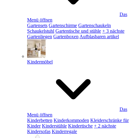
Das
Menü öffnen
Gartensets
Gartenschirme
Gartenschaukeln
Schaukelstuhl
Gartentische und stühle
+ 3 nächste
Gartenliegen
Gartenboxen
Aufblasbaren artikel
Kindermöbel
Das
Menü öffnen
Kinderbetten
Kinderkommoden
Kleiderschränke für
Kinder
Kinderstühle
Kindertische
+ 2 nächste
Kindersofas
Kinderregale