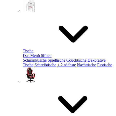
Tische
Das Menü öffnen
Schminktische
Spieltische
Couchtische
Dekorative
Tische
Schreibtische
+ 2 nächste
Nachttische
Esstische