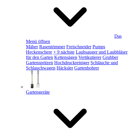
Das
Menü öffnen
Mäher
Rasentrimmer
Freischneider
Pumps
Heckenschere
+ 9 nächste
Laubsauger und Laubbläser
für den Garten
Kettensägen
Vertikutierer
Grubber
Gartenspritzen
Hochdruckreiniger
Schläuche und
Schlauchwagen
Häcksler
Gartenbohrer
Gartengeräte