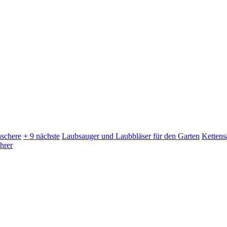
schere
+ 9 nächste
Laubsauger und Laubbläser für den Garten
Kettens
hrer