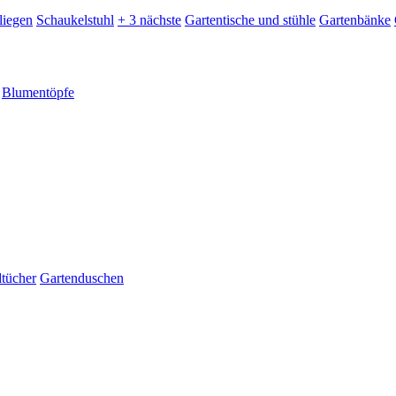
liegen
Schaukelstuhl
+ 3 nächste
Gartentische und stühle
Gartenbänke
Blumentöpfe
dtücher
Gartenduschen