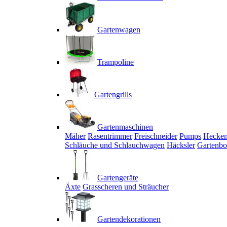
Gartenwagen
Trampoline
Gartengrills
Gartenmaschinen
Mäher
Rasentrimmer
Freischneider
Pumps
Hecken
Schläuche und Schlauchwagen
Häcksler
Gartenbo
Gartengeräte
Äxte
Grasscheren und Sträucher
Gartendekorationen