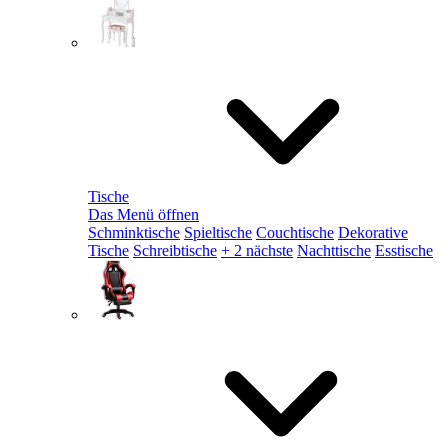
Tische
Das Menü öffnen
Schminktische
Spieltische
Couchtische
Dekorative
Tische
Schreibtische
+ 2 nächste
Nachttische
Esstische