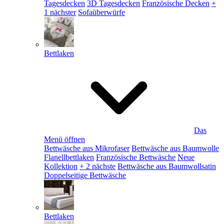
Tagesdecken
3D Tagesdecken
Französische Decken
+
1 nächster
Sofaüberwürfe
Bettlaken
Das
Menü öffnen
Bettwäsche aus Mikrofaser
Bettwäsche aus Baumwolle
Flanellbettlaken
Französische Bettwäsche
Neue
Kollektion
+ 2 nächste
Bettwäsche aus Baumwollsatin
Doppelseitige Bettwäsche
Bettlaken