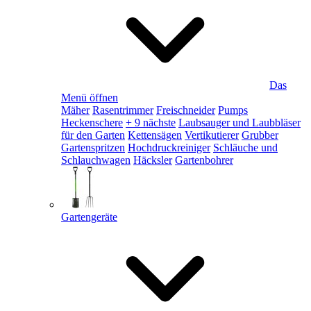
Das
Menü öffnen
Mäher
Rasentrimmer
Freischneider
Pumps
Heckenschere
+ 9 nächste
Laubsauger und Laubbläser
für den Garten
Kettensägen
Vertikutierer
Grubber
Gartenspritzen
Hochdruckreiniger
Schläuche und
Schlauchwagen
Häcksler
Gartenbohrer
Gartengeräte