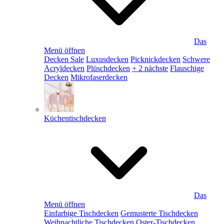
Das
Menü öffnen
Decken Sale
Luxusdecken
Picknickdecken
Schwere
Acryldecken
Plüschdecken
+ 2 nächste
Flauschige
Decken
Mikrofaserdecken
Küchentischdecken
Das
Menü öffnen
Einfarbige Tischdecken
Gemusterte Tischdecken
Weihnachtliche Tischdecken
Oster-Tischdecken