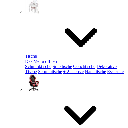
Tische
Das Menü öffnen
Schminktische
Spieltische
Couchtische
Dekorative
Tische
Schreibtische
+ 2 nächste
Nachttische
Esstische