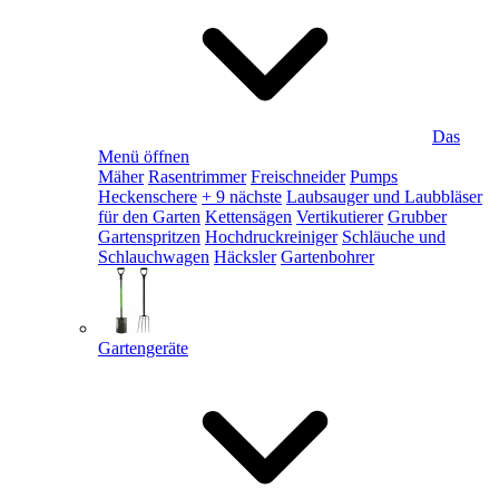
Das
Menü öffnen
Mäher
Rasentrimmer
Freischneider
Pumps
Heckenschere
+ 9 nächste
Laubsauger und Laubbläser
für den Garten
Kettensägen
Vertikutierer
Grubber
Gartenspritzen
Hochdruckreiniger
Schläuche und
Schlauchwagen
Häcksler
Gartenbohrer
Gartengeräte