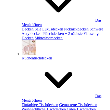
Das
Menü öffnen
Decken Sale
Luxusdecken
Picknickdecken
Schwere
Acryldecken
Plüschdecken
+ 2 nächste
Flauschige
Decken
Mikrofaserdecken
Küchentischdecken
Das
Menü öffnen
Einfarbige Tischdecken
Gemusterte Tischdecken
Weihnachtliche Tischdecken
Oster-Tischdecken