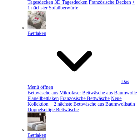
Tagesdecken
3D Tagesdecken
Französische Decken
+
1 nächster
Sofaüberwürfe
Bettlaken
Das
Menü öffnen
Bettwäsche aus Mikrofaser
Bettwäsche aus Baumwolle
Flanellbettlaken
Französische Bettwäsche
Neue
Kollektion
+ 2 nächste
Bettwäsche aus Baumwollsatin
Doppelseitige Bettwäsche
Bettlaken