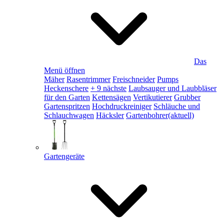
Das
Menü öffnen
Mäher
Rasentrimmer
Freischneider
Pumps
Heckenschere
+ 9 nächste
Laubsauger und Laubbläser
für den Garten
Kettensägen
Vertikutierer
Grubber
Gartenspritzen
Hochdruckreiniger
Schläuche und
Schlauchwagen
Häcksler
Gartenbohrer
(aktuell)
Gartengeräte