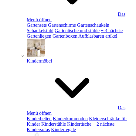
Das
Menü öffnen
Gartensets
Gartenschirme
Gartenschaukeln
Schaukelstuhl
Gartentische und stühle
+ 3 nächste
Gartenliegen
Gartenboxen
Aufblasbaren artikel
Kindermöbel
Das
Menü öffnen
Kinderbetten
Kinderkommoden
Kleiderschränke für
Kinder
Kinderstühle
Kindertische
+ 2 nächste
Kindersofas
Kinderregale