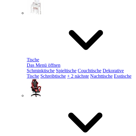
Tische
Das Menü öffnen
Schminktische
Spieltische
Couchtische
Dekorative
Tische
Schreibtische
+ 2 nächste
Nachttische
Esstische