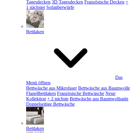
Tagesdecken
3D Tagesdecken
Französische Decken
+
1 nächster
Sofaüberwürfe
Bettlaken
Das
Menü öffnen
Bettwäsche aus Mikrofaser
Bettwäsche aus Baumwolle
Flanellbettlaken
Französische Bettwäsche
Neue
Kollektion
+ 2 nächste
Bettwäsche aus Baumwollsatin
Doppelseitige Bettwäsche
Bettlaken