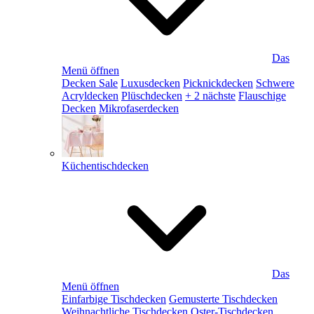
Das
Menü öffnen
Decken Sale
Luxusdecken
Picknickdecken
Schwere
Acryldecken
Plüschdecken
+ 2 nächste
Flauschige
Decken
Mikrofaserdecken
Küchentischdecken
Das
Menü öffnen
Einfarbige Tischdecken
Gemusterte Tischdecken
Weihnachtliche Tischdecken
Oster-Tischdecken