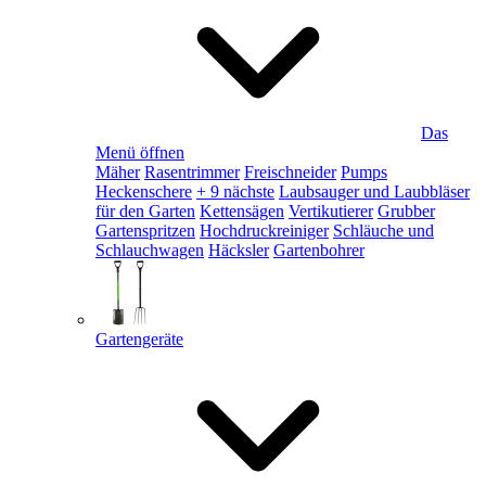
Das
Menü öffnen
Mäher
Rasentrimmer
Freischneider
Pumps
Heckenschere
+ 9 nächste
Laubsauger und Laubbläser
für den Garten
Kettensägen
Vertikutierer
Grubber
Gartenspritzen
Hochdruckreiniger
Schläuche und
Schlauchwagen
Häcksler
Gartenbohrer
Gartengeräte