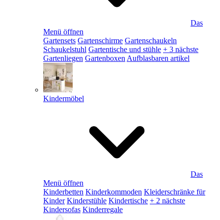
Das
Menü öffnen
Gartensets
Gartenschirme
Gartenschaukeln
Schaukelstuhl
Gartentische und stühle
+ 3 nächste
Gartenliegen
Gartenboxen
Aufblasbaren artikel
Kindermöbel
Das
Menü öffnen
Kinderbetten
Kinderkommoden
Kleiderschränke für
Kinder
Kinderstühle
Kindertische
+ 2 nächste
Kindersofas
Kinderregale