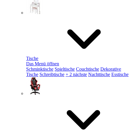
Tische
Das Menü öffnen
Schminktische
Spieltische
Couchtische
Dekorative
Tische
Schreibtische
+ 2 nächste
Nachttische
Esstische