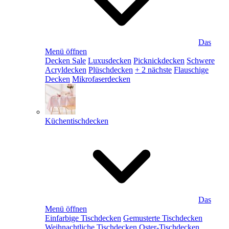
Das
Menü öffnen
Decken Sale
Luxusdecken
Picknickdecken
Schwere
Acryldecken
Plüschdecken
+ 2 nächste
Flauschige
Decken
Mikrofaserdecken
Küchentischdecken
Das
Menü öffnen
Einfarbige Tischdecken
Gemusterte Tischdecken
Weihnachtliche Tischdecken
Oster-Tischdecken