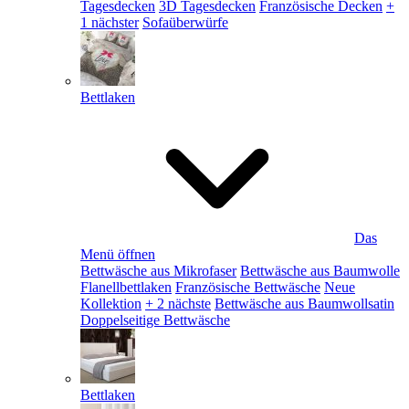
Tagesdecken
3D Tagesdecken
Französische Decken
+
1 nächster
Sofaüberwürfe
Bettlaken
Das
Menü öffnen
Bettwäsche aus Mikrofaser
Bettwäsche aus Baumwolle
Flanellbettlaken
Französische Bettwäsche
Neue
Kollektion
+ 2 nächste
Bettwäsche aus Baumwollsatin
Doppelseitige Bettwäsche
Bettlaken