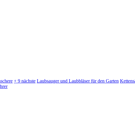
schere
+ 9 nächste
Laubsauger und Laubbläser für den Garten
Kettens
hrer