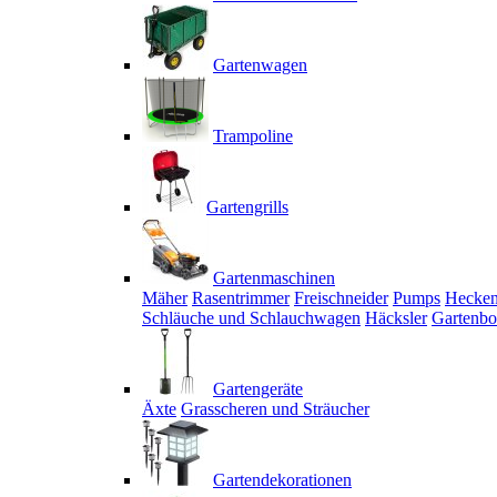
Gartenwagen
Trampoline
Gartengrills
Gartenmaschinen
Mäher
Rasentrimmer
Freischneider
Pumps
Hecken
Schläuche und Schlauchwagen
Häcksler
Gartenbo
Gartengeräte
Äxte
Grasscheren und Sträucher
Gartendekorationen