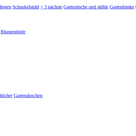
liegen
Schaukelstuhl
+ 3 nächste
Gartentische und stühle
Gartenbänke
Blumentöpfe
dtücher
Gartenduschen