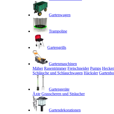
Gartenwagen
Trampoline
Gartengrills
Gartenmaschinen
Mäher
Rasentrimmer
Freischneider
Pumps
Hecken
Schläuche und Schlauchwagen
Häcksler
Gartenbo
Gartengeräte
Äxte
Grasscheren und Sträucher
Gartendekorationen