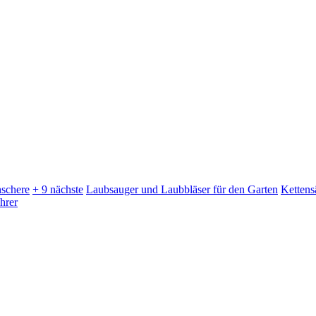
schere
+ 9 nächste
Laubsauger und Laubbläser für den Garten
Kettens
hrer