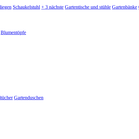
liegen
Schaukelstuhl
+ 3 nächste
Gartentische und stühle
Gartenbänke
Blumentöpfe
dtücher
Gartenduschen