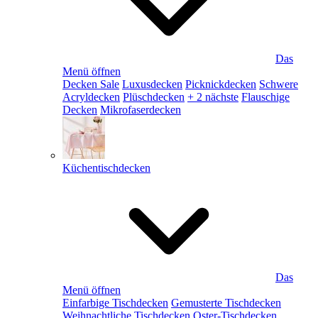
Das
Menü öffnen
Decken Sale
Luxusdecken
Picknickdecken
Schwere
Acryldecken
Plüschdecken
+ 2 nächste
Flauschige
Decken
Mikrofaserdecken
Küchentischdecken
Das
Menü öffnen
Einfarbige Tischdecken
Gemusterte Tischdecken
Weihnachtliche Tischdecken
Oster-Tischdecken