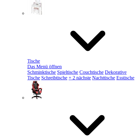
Tische
Das Menü öffnen
Schminktische
Spieltische
Couchtische
Dekorative
Tische
Schreibtische
+ 2 nächste
Nachttische
Esstische