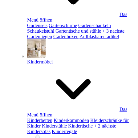
Das
Menü öffnen
Gartensets
Gartenschirme
Gartenschaukeln
Schaukelstuhl
Gartentische und stühle
+ 3 nächste
Gartenliegen
Gartenboxen
Aufblasbaren artikel
Kindermöbel
Das
Menü öffnen
Kinderbetten
Kinderkommoden
Kleiderschränke für
Kinder
Kinderstühle
Kindertische
+ 2 nächste
Kindersofas
Kinderregale