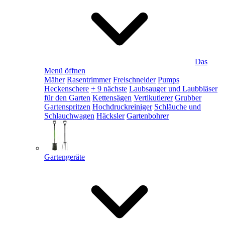
Das
Menü öffnen
Mäher
Rasentrimmer
Freischneider
Pumps
Heckenschere
+ 9 nächste
Laubsauger und Laubbläser
für den Garten
Kettensägen
Vertikutierer
Grubber
Gartenspritzen
Hochdruckreiniger
Schläuche und
Schlauchwagen
Häcksler
Gartenbohrer
Gartengeräte