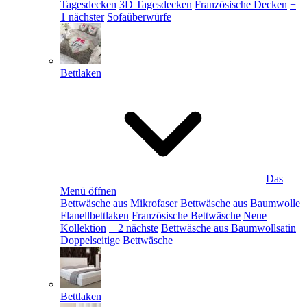
Tagesdecken
3D Tagesdecken
Französische Decken
+
1 nächster
Sofaüberwürfe
Bettlaken
Das
Menü öffnen
Bettwäsche aus Mikrofaser
Bettwäsche aus Baumwolle
Flanellbettlaken
Französische Bettwäsche
Neue
Kollektion
+ 2 nächste
Bettwäsche aus Baumwollsatin
Doppelseitige Bettwäsche
Bettlaken