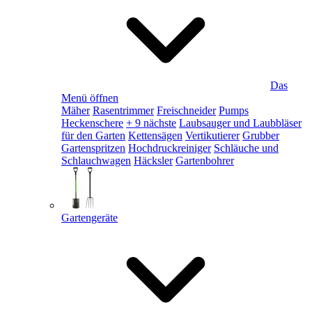
Das
Menü öffnen
Mäher
Rasentrimmer
Freischneider
Pumps
Heckenschere
+ 9 nächste
Laubsauger und Laubbläser
für den Garten
Kettensägen
Vertikutierer
Grubber
Gartenspritzen
Hochdruckreiniger
Schläuche und
Schlauchwagen
Häcksler
Gartenbohrer
Gartengeräte