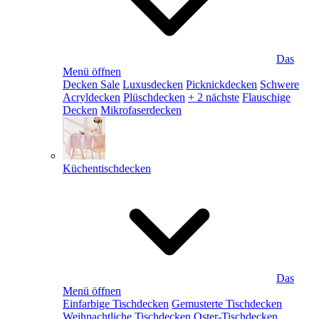
Das
Menü öffnen
Decken Sale
Luxusdecken
Picknickdecken
Schwere
Acryldecken
Plüschdecken
+ 2 nächste
Flauschige
Decken
Mikrofaserdecken
Küchentischdecken
Das
Menü öffnen
Einfarbige Tischdecken
Gemusterte Tischdecken
Weihnachtliche Tischdecken
Oster-Tischdecken