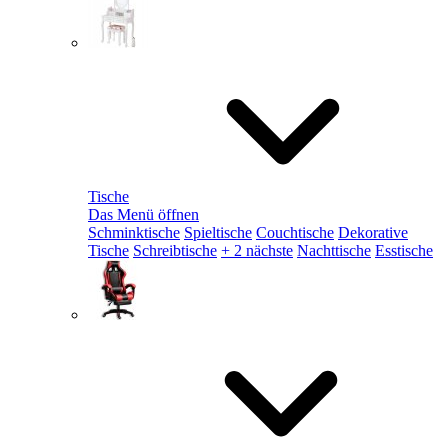
Tische
Das Menü öffnen
Schminktische
Spieltische
Couchtische
Dekorative
Tische
Schreibtische
+ 2 nächste
Nachttische
Esstische