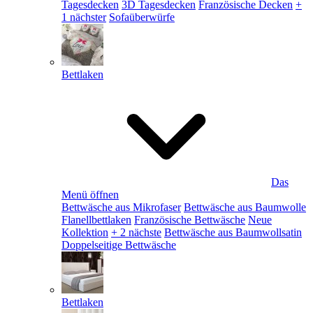
Tagesdecken
3D Tagesdecken
Französische Decken
+
1 nächster
Sofaüberwürfe
Bettlaken
Das
Menü öffnen
Bettwäsche aus Mikrofaser
Bettwäsche aus Baumwolle
Flanellbettlaken
Französische Bettwäsche
Neue
Kollektion
+ 2 nächste
Bettwäsche aus Baumwollsatin
Doppelseitige Bettwäsche
Bettlaken