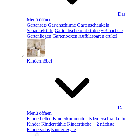
Das
Menü öffnen
Gartensets
Gartenschirme
Gartenschaukeln
Schaukelstuhl
Gartentische und stühle
+ 3 nächste
Gartenliegen
Gartenboxen
Aufblasbaren artikel
Kindermöbel
Das
Menü öffnen
Kinderbetten
Kinderkommoden
Kleiderschränke für
Kinder
Kinderstühle
Kindertische
+ 2 nächste
Kindersofas
Kinderregale